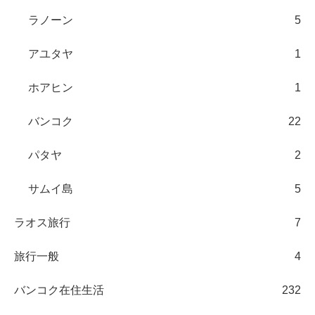
ラノーン
5
アユタヤ
1
ホアヒン
1
バンコク
22
パタヤ
2
サムイ島
5
ラオス旅行
7
旅行一般
4
バンコク在住生活
232