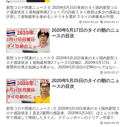
新型コロナ関連ニュース 0: 2020年5月15日発表のタイ国内新型コロ
ナ感染状況 1 規制緩和第2フェーズ้の詳細 2 タイ政府は多少の感染は
許容して規制緩和を進めるシナリオを選択 3 タイの保健省が中国
（香港とマカオを含む）と韓国を危険...
2020.05.16
2020.05.17
2020年5月17日のタイの朝のニュ
ースの目次
新型コロナ関連のニュース 0: 2020年5月16日発表のタイ国内新型コ
ロナ感染状況 1 規制緩和第2フェーズの詳細2。2020年5月17日。 2
夜間外出禁止短縮は今夜から。2020年5月16日の23時からではない。
3 国際線着陸禁止を...
2020.05.17
2020年5月25日のタイの朝のニュ
ースの目次
新型コロナ関連のニュース↓ 0: 2020年5月24日発表のタイ国内新型コ
ロナ感染状況 1 直近2週間の感染者。2020年5月24日。ほとんどが海
外で感染して帰国したタイ人。 2 チュンポーンのドリアン市場で新
型コロナの積極的検査 3 規制...
2020.05.25