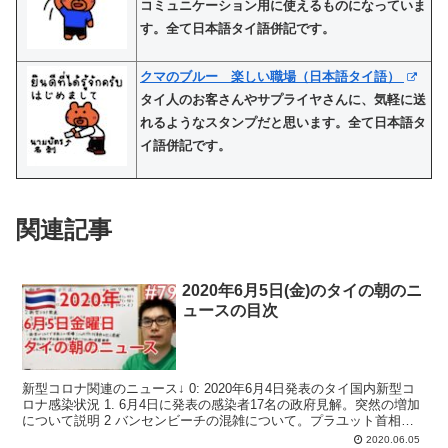
コミュニケーション用に使えるものになっていま
す。全て日本語タイ語併記です。
クマのブルー 楽しい職場（日本語タイ語）
タイ人のお客さんやサプライヤさんに、気軽に送
れるようなスタンプだと思います。全て日本語タ
イ語併記です。
関連記事
2020年6月5日(金)のタイの朝のニ
ュースの目次
新型コロナ関連のニュース↓ 0: 2020年6月4日発表のタイ国内新型コ
ロナ感染状況 1. 6月4日に発表の感染者17名の政府見解。突然の増加
について説明 2 バンセンビーチの混雑について。プラユット首相が
苦言。規制緩和第５フェーズも検討か...
2020.06.05