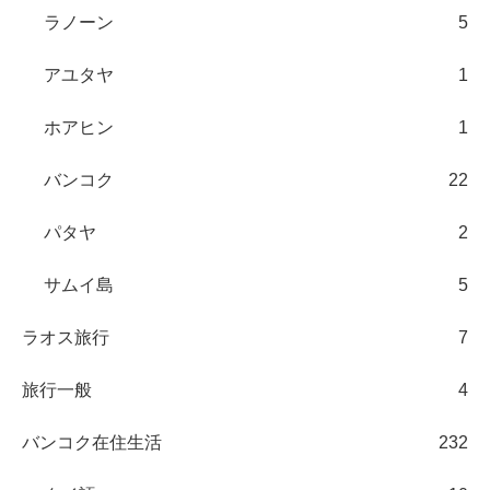
ラノーン
5
アユタヤ
1
ホアヒン
1
バンコク
22
パタヤ
2
サムイ島
5
ラオス旅行
7
旅行一般
4
バンコク在住生活
232