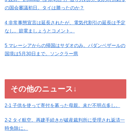
の国会審議初日。タイは勝ったのか？
4 非常事態宣言は延長されたが、電気代割引の延長は予定
なし。節電ましょうとコメント。
5 マレーシアからの帰国はサダオのみ。パダンベザールの
国境は5月30日まで。ソンクラー県
その他のニュース↓
2-1 子供を使って寄付を募った母親。未だ不明点多し。
2-2 タイ航空。再建手続きが破産裁判所に受理され返済一
時免除に。