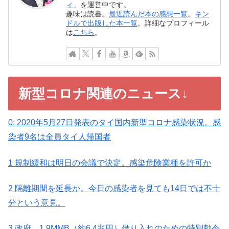
ィ
」を運営中です。
趣味は読書。
最近読んだ本の感想一覧
。
キン
ドルで出版した本一覧
。詳細なプロフィール
は
こちら
。
新型コロナ関連のニュース↓
0: 2020年5月27日発表のタイ国内新型コロナ感染状況。感
染者9名は全員タイ人帰国者
1 規制緩和は明日の会議で決定。感染危険業種を許可か
2 隔離期間を延長か。今日の感染者を見ても14日では不十
分という意見。
3 政府、1.9MMB（約6.4兆円）借り入れのための特別勅令