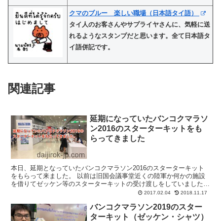
クマのブルー 楽しい職場（日本語タイ語）
タイ人のお客さんやサプライヤさんに、気軽に送
れるようなスタンプだと思います。全て日本語タ
イ語併記です。
関連記事
延期になっていたバンコクマラソ
ン2016のスターターキットをも
らってきました
本日、延期となっていたバンコクマラソン2016のスターターキット
をもらって来ました。 以前は旧国会議事堂近くの陸軍か何かの施設
を借りてゼッケン等のスターターキットの受け渡しをしていました
が、今年はエアポートリンク「マッカサン駅」がスターター...
2017.02.04
2018.11.17
バンコクマラソン2019のスター
ターキット（ゼッケン・シャツ）