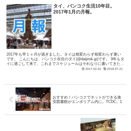
タイ、バンコク生活10年目。
2017年1月の月報。
2017年も早１ヶ月が過ぎました。タイは相変わらず相変わらず暑い
です。 こんにちは、バンコク在住のダイ(@daijirok-jp)です。 9年もタ
イに過ごして来て、これまでスケジュールはそれなりに書いてきたも
のの、日記的なものは全く続かなか...
2017.02.02
2018.07.21
おすすめ！バンコクでネットができる激
安図書館がエンポリアム内に。TCDC。1