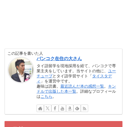
この記事を書いた人
バンコク在住の大さん
タイ語留学を現地採用を経て、バンコクで専
業主夫をしています。当サイトの他に、
ユー
チューブ
とタイ語学習サイト「
タイスタデ
ィ
」を運営中です。
趣味は読書。
最近読んだ本の感想一覧
。
キン
ドルで出版した本一覧
。詳細なプロフィール
は
こちら
。