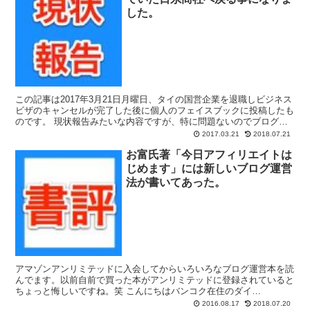
した。
この記事は2017年3月21日月曜日、タイの国営企業を退職しビジネス
ビザのキャンセルが完了した後に個人のフェイスブックに投稿したも
のです。 現状報告みたいな内容ですが、特に問題ないのでブログに
も投稿する事にしました。 タイ語は辞書見ずに適当...
2017.03.21
2018.07.21
お富氏著「今日アフィリエイトは
じめます」には新しいブログ運営
法が書いてあった。
アマゾンアンリミテッドに入会してからいろいろなブログ運営本を読
んでます。以前自前で買った本がアンリミテッドに登録されていると
ちょっと悔しいですね。笑 こんにちはバンコク在住のダイ
(FB:daijirok.jp)です。せっかく読んだのでちょっ...
2016.08.17
2018.07.20