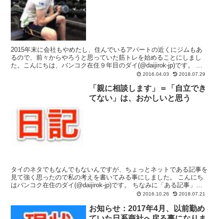
2015年末に会社もやめたし、住んでいるアパートの近くにジムもあ
るので、前々からやろうと思っていた筋トレを始めることにしまし
た。こんにちは、バンコク在住９年目のダイ(@daijirok-jp)です。 一
時期会社が提携しているジムがアパートの...
2016.04.03
2018.07.29
「親に相談します」＝「自立でき
てない」は、おかしいと思う
タイのネタでもなんでもないんですが、ちょっとネットである記事を
見て強く思ったので私の考えを書いてみる事にしました。 こんにち
はバンコク在住のダイ(@daijirok-jp)です。 ちなみに「ある記事」の
アドレスが見つかりません。たしか就職カ...
2016.10.26
2018.07.21
お知らせ：2017年4月、以前勤め
ていた日系商社へ戻る事になりま