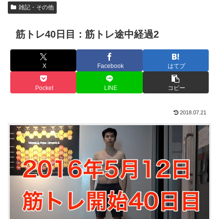
雑記・その他
筋トレ40日目：筋トレ途中経過2
X
Facebook
はてブ
Pocket
LINE
コピー
2018.07.21