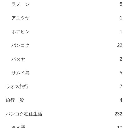
ラノーン
5
アユタヤ
1
ホアヒン
1
バンコク
22
パタヤ
2
サムイ島
5
ラオス旅行
7
旅行一般
4
バンコク在住生活
232
タイ語
10