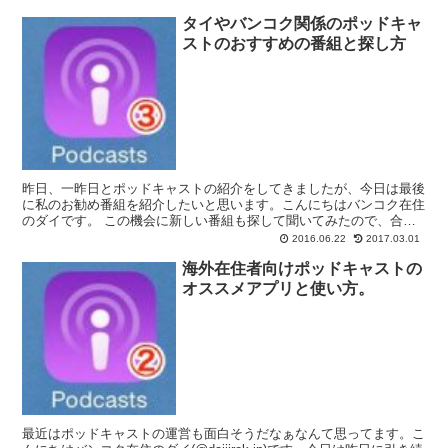
タイやバンコク関係のポッドキャ
ストのおすすめの番組と探し方
昨日、一昨日とポッドキャストの紹介をしてきましたが、今日は最後
に私のお勧め番組を紹介したいと思います。こんにちはバンコク在住
のダイです。 この機会に新しい番組も探して聞いてみたので、合わ
せてご紹介したいと思います。 初めての方へ。ポッドキャ...
2016.06.22
2017.03.01
海外在住者向けポッドキャストの
オススメアプリと使い方。
最近はポッドキャストの運営も面白そうだなぁなんて思ってます。こ