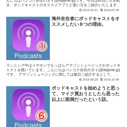
んにちはバンコク在住のダイ(@daijirok-jp)です。今日は昨日に引き続
き、ポッドキャストのオススメアプリと使い方をご紹介いたします。
アイフォン使用前提での話となりますが...
2016.06.21
2016.07.09
海外在住者にポッドキャストをオ
ススメしたい８つの理由。
ランニング中はイヤホンでもっぱらアマゾンミュージックかポッドキ
ャストを聴いています。こんにちはバンコク在住のダイ(@daijirok-jp)
です。 アマゾンミュージックに関しては後日ご紹介するとして、今
日はポッドキャストと私のオススメの番組...
2016.06.20
2019.10.09
ポッドキャストを始めようと思っ
て、マイク買おうとしたら思った
以上に面倒だったという話。