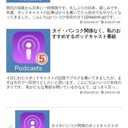
明日の深夜から日本に一時帰国です。久しぶりの日本。楽しみです。
先週、ポッドキャストの記事ばかりを書いてたら自分でもやりたくな
ってきました。こんにちはバンコク在住のダイ(@daijirok-jp)です。と
いう事、アマゾンで購入して帰国したら家...
2016.06.27
2016.07.09
タイ・バンコク関係なく、私のお
すすめするポッドキャスト番組
４日にわたりポッドキャストの話題でブログを書いてきましたが、ま
ずは今日で一区切りとしたいと思います。こんにちはバンコク在住の
ダイです。 私がどんな番組を聞いているかなんて、はっきり言って
興味ないかもしれませんが、お勧めしたいので、あえて書か...
2016.06.24
2016.07.09
タイやバンコク関係のポッドキャストの