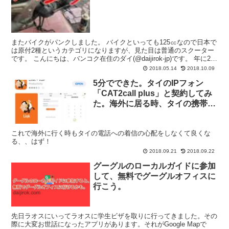
またバイクがパンクしました。 バイクといっても125㏄なので日本で
は原付2種というカテゴリになりますが、見た目は普通のスクーター
です。 こんにちは、バンコク在住のダイ(@daijirok-jp)です。 年に2回
くらいはパンク修理に出してると...
2018.05.14
2018.10.09
5分でできた。タイのIPフォン
「CAT2call plus」と契約してみ
た。海外に居る時、タイの携帯へ
の着信を転送すれば便利だよ！
（たぶん）
これで海外に行く時もタイの電話への着信の心配をしなくて良くな
る、、はず！
2018.09.21
2018.09.22
グーグルのローカルガイドに参加
して、無料でグーグルオフィスに
行こう。
先日ラオスにいってラオスに学生ビザを取りに行ってきました。その
際に大変お世話になったアプリがあります。それがGoogle Mapで