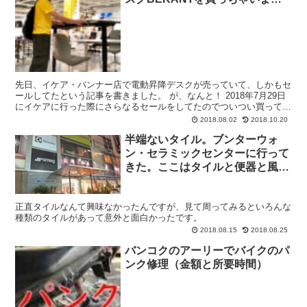
た。
先日、イケア・バンナー店で電動昇降デスクが売っていて、しかもセ
ールしてたという記事を書きました。 が、なんと！ 2018年7月29日
にイケアに行った際にさらなるセールをしてたのでついつい買ってし
まいました。 衝動買いというやつですね！ ほん...
2018.08.02
2018.10.20
半端ないタイル。ブンターウォ
ン・セラミックセンターに行って
きた。ここはタイルと便器と風呂
釜の館。
正直タイルなんて興味なかったんですが、見て周ってみるといろんな
種類のタイルがあって意外と面白かったです。
2018.08.15
2018.08.25
バンコクのアーリーでバイクのパ
ンク修理（金額と所要時間）