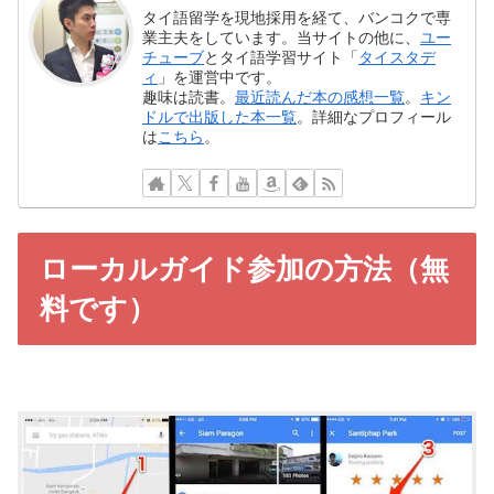
タイ語留学を現地採用を経て、バンコクで専
業主夫をしています。当サイトの他に、
ユー
チューブ
とタイ語学習サイト「
タイスタデ
ィ
」を運営中です。
趣味は読書。
最近読んだ本の感想一覧
。
キン
ドルで出版した本一覧
。詳細なプロフィール
は
こちら
。
ローカルガイド参加の方法（無
料です）