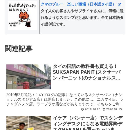
クマのブルー 楽しい職場（日本語タイ語）
タイ人のお客さんやサプライヤさんに、気軽に送
れるようなスタンプだと思います。全て日本語タ
イ語併記です。
関連記事
タイの国語の教科書も買える！
SUKSAPAN PANIT (スクサーパ
ン パーニット)のナショナルスタ
ジアム店に行ってきた。
2019年2月追記：このブログの記事になっているスクサーパン（ナシ
ョナルスタジアム店）は閉店しました。この他には、エカマイ店、ラ
チャダムヌン店、ラープラオ店などがありますので、そちらをご利用
ください。BTSを利用されるならエカマイ店が便利か...
2018.10.26
2020.02.15
イケア（バンナー店）でスタンデ
ィングデスクにもなる電動昇降デ
スクBEKANTを買っちゃいまし