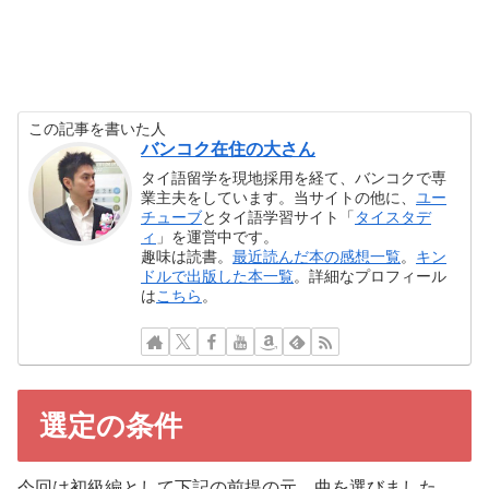
この記事を書いた人
バンコク在住の大さん
タイ語留学を現地採用を経て、バンコクで専
業主夫をしています。当サイトの他に、
ユー
チューブ
とタイ語学習サイト「
タイスタデ
ィ
」を運営中です。
趣味は読書。
最近読んだ本の感想一覧
。
キン
ドルで出版した本一覧
。詳細なプロフィール
は
こちら
。
選定の条件
今回は初級編として下記の前提の元、曲を選びました。