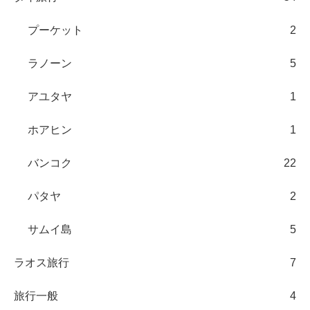
プーケット
2
ラノーン
5
アユタヤ
1
ホアヒン
1
バンコク
22
パタヤ
2
サムイ島
5
ラオス旅行
7
旅行一般
4