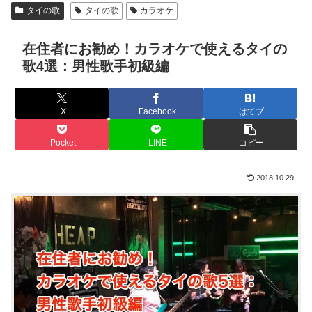
タイの歌
タイの歌
カラオケ
在住者にお勧め！カラオケで使えるタイの
歌4選：男性歌手初級編
X
Facebook
はてブ
Pocket
LINE
コピー
2018.10.29