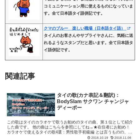
コミュニケーション用に使えるものになっていま
す。全て日本語タイ語併記です。
クマのブルー 楽しい職場（日本語タイ語）
タイ人のお客さんやサプライヤさんに、気軽に送
れるようなスタンプだと思います。全て日本語タ
イ語併記です。
関連記事
タイの歌(カナ表記＆翻訳)：
BodySlam サクワン チャンジャ
ディーポー
この歌はタイのカラオケで歌うお勧めのタイの曲、第１位として紹介
した曲です。 他の曲はこちらを参照にしてね→★在住者にお勧め！
カラオケで使えるタイの歌4選：男性歌手初級編 とは言うものの、歌
詞を覚えるためにタイ語を覚えるのは大変ですので、かな...
2016.10.19
2018.11.06