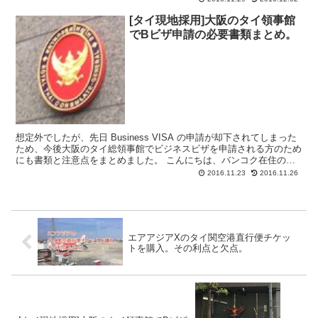
[タイ現地採用]大阪のタイ領事館
でBビザ申請の必要書類まとめ。
想定外でしたが、先日 Business VISA の申請が却下されてしまった
ため、今後大阪のタイ総領事館でビジネスビザを申請される方のため
にも書類と注意点をまとめました。 こんにちは、バンコク在住のダ
イ(@daijirok-jp)です。 な...
2016.11.23
2016.11.26
エアアジアXのタイ関空港直行便チケッ
トを購入。その利点と欠点。