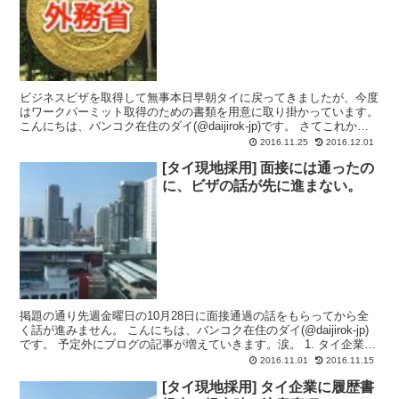
ビジネスビザを取得して無事本日早朝タイに戻ってきましたが、今度
はワークパーミット取得のための書類を用意に取り掛かっています。
こんにちは、バンコク在住のダイ(@daijirok-jp)です。 さてこれから
ワークパーミットを取得して働き始める...
2016.11.25
2016.12.01
[タイ現地採用] 面接には通ったの
に、ビザの話が先に進まない。
掲題の通り先週金曜日の10月28日に面接通過の話をもらってから全
く話が進みません。 こんにちは、バンコク在住のダイ(@daijirok-jp)
です。 予定外にブログの記事が増えていきます。涙。 1. タイ企業へ
就職しようかと思います。 2....
2016.11.01
2016.11.15
[タイ現地採用] タイ企業に履歴書