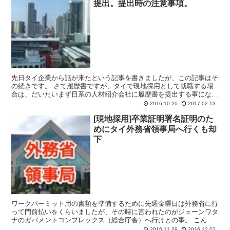
提出。提出時の注意事項。
先日タイ企業から話が来たという記事を書きましたが、この記事はそ
の続きです。 さて履歴書ですが、タイで現地採用として就職する場
合は、だいたいまず日系の人材紹介会社に履歴書を提出する事になり
ます。 その際に提出すべきものは 日本語の履歴書と職務...
2016.10.20
2017.02.13
[現地採用]卒業証明署名証明のた
めにタイ外務省領事局へ行くも却
下
ワークパーミット用の書類を準備するために先週金曜日は外務省に行
って門前払いをくらいましたが、その時に言われたのがジェーンワタ
ナのガバメントコンプレックス（総合庁舎）へ行けとの事。 こんに
ちは、バンコク在住のダイ(@daijirok-jp)で...
2016.11.29
2016.12.02