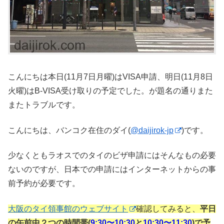
こんにちは本日(11月7日月曜)はVISA申請、明日(11月8日
火曜)はB-VISA受け取りの予定でした。が題名の通りまた
またトラブルです。
こんにちは、バンコク在住のダイ(
@daijirok-jp
)です。
少なくともラオスでのタイのビザ申請にはそんなもの必要
ないのですが、日本での申請にはインターネットからの事
前予約が必要です。
大阪のタイ領事館のウェブサイト
確認してみると、
平日
の午前中２つの時間帯(
9:30〜10:30
と
10:30〜11:30
)で予