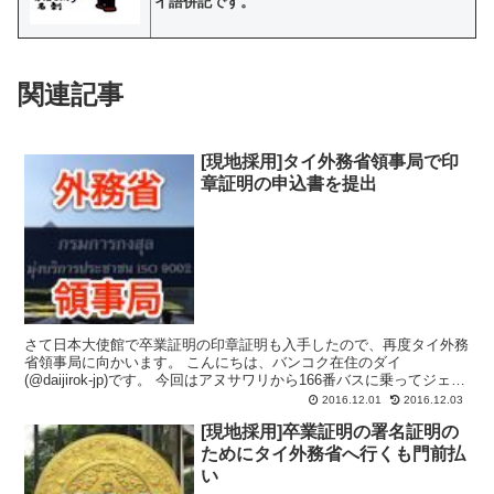
イ語併記です。
関連記事
[現地採用]タイ外務省領事局で印
章証明の申込書を提出
さて日本大使館で卒業証明の印章証明も入手したので、再度タイ外務
省領事局に向かいます。 こんにちは、バンコク在住のダイ
(@daijirok-jp)です。 今回はアヌサワリから166番バスに乗ってジェー
ンワタナ総合庁舎の入り口まで行き、そこから...
2016.12.01
2016.12.03
[現地採用]卒業証明の署名証明の
ためにタイ外務省へ行くも門前払
い