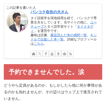
この記事を書いた人
バンコク在住の大さん
タイ語留学を現地採用を経て、バンコクで専
業主夫をしています。当サイトの他に、
ユー
チューブ
とタイ語学習サイト「
タイスタデ
ィ
」を運営中です。
趣味は読書。
最近読んだ本の感想一覧
。
キン
ドルで出版した本一覧
。詳細なプロフィール
は
こちら
。
予約できませんでした。涙
どうやら定員があるのか、もしかしたら他に何か事情があ
るのかも知れませんが、その辺りはウェブ上で進言されて
いません。