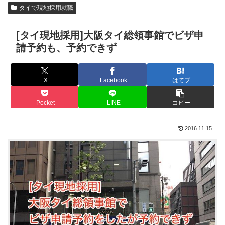
タイで現地採用就職
[タイ現地採用]大阪タイ総領事館でビザ申
請予約も、予約できず
X
Facebook
はてブ
Pocket
LINE
コピー
2016.11.15