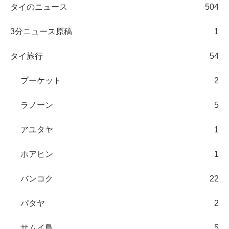
タイのニュース
504
3分ニュース原稿
1
タイ旅行
54
プーケット
2
ラノーン
5
アユタヤ
1
ホアヒン
1
バンコク
22
パタヤ
2
サムイ島
5