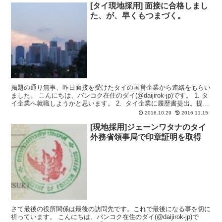
[タイ現地採用] 面接に合格しまし
た、が、早くもつまづく。
掲題の通り無事、昨日面接を受けたタイの国営企業から連絡をもらい
ました。 こんにちは、バンコク在住のダイ(@daijirok-jp)です。 1. タ
イ企業へ就職しようかと思います。 2. タイ企業に履歴書提出。提出
時の注意事項。 3. 面接...
2016.10.29
2016.11.15
[現地採用]ジェーンワタナのタイ
外務省領事局で印章証明を取得
さて最後の役所関係は最後の訪問先です。これで最後になる事を切に
祈っています。 こんにちは、バンコク在住のダイ(@daijirok-jp)で