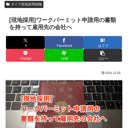
タイで現地採用就職
[現地採用]ワークパーミット申請用の書類
を持って雇用先の会社へ
X
Facebook
はてブ
Pocket
LINE
コピー
2016.12.05