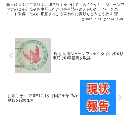
昨日は大学の卒業証明に印章証明をつけてもらうために、ジェーンワ
タナのタイ外務省領事局に行き無事申請を終え巻いた。 ワークパー
ミット取得のために用意するよう言われた書類もとうとう残り 源泉
所得税申告のコピー (คัดแบบ ภงด.91 (C...
2016.12.02
2016.12.05
[現地採用]ジェーンワタナのタイ外務省領
事局で印章証明を取得
お知らせ：2016年12月タイ国営企業での
勤務を始めます。