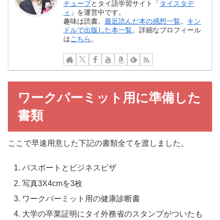
チューブ
とタイ語学習サイト「
タイスタデ
ィ
」を運営中です。
趣味は読書。
最近読んだ本の感想一覧
。
キン
ドルで出版した本一覧
。詳細なプロフィール
は
こちら
。
ワークパーミット用に準備した
書類
ここで早速用意した下記の書類全てを渡しました。
パスポートとビジネスビザ
写真3X4cmを3枚
ワークパーミット用の健康診断書
大学の卒業証明にタイ外務省のスタンプがついたも