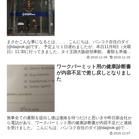
まさかこんな事になるとは、、、 こんにちは、バンコク在住のダイ
(@daijirok-jp)です。 予定より１日遅れましたが、本日11月8日（火曜
日）11:30に行ってきました、タイ王国大阪総領事館。 書類も準備万
端！すぐに終わらせてアップル...
2016.11.08
2016.11.26
ワークパーミット用の健康診断書
が内容不足で差し戻しとなりまし
た
無事全ての書類を提出し後は連絡を待つだけと思いきや昨日新会社か
ら電話があり、ワークパーミット用の健康診断書が内容不足だと連絡
を受けました。 こんにちは、バンコク在住のダイ(@daijirok-jp)で
す。 という事で本日は新しい健康診断書を...
2016.12.07