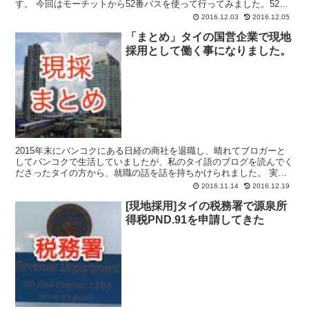
す。 今回はモーチットから52番バスを使って行ってみました。52番
バスは総合庁舎の敷地の前のジェーンワ...
2016.12.03
2016.12.05
「まとめ」タイの国営企業で現地
採用として働く事になりました。
2015年末にバンコクにある日経の商社を退職し、晴れてブロガーと
してバンコクで生活していましたが、私のタイ語のブログを読んでく
ださったタイの方から、就職の話を話を持ちかけられました。 実は
2017年末まで、要するに退職してから2年間は就職す...
2016.11.14
2016.12.19
[現地採用]タイの税務署で源泉所
得税PND.91を申請してきた