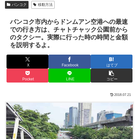
バンコク
移動方法
バンコク市内からドンムアン空港への最速
での行き方は、チャトチャック公園前から
のタクシー。実際に行った時の時間と金額
を説明するよ。
X
Facebook
はてブ
Pocket
LINE
コピー
2018.07.21