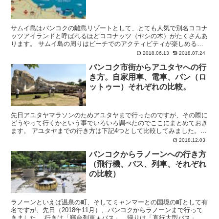
サムイ島はバンコクの離島リゾートとして、とても人気で別名ココナ
ッツアイランドと呼ばれるほどココナッツ（ヤシの木）がたくさんあ
ります。 サムイ島の周りはビーチでのアクティビティが楽しめるほ
か、中央は山でジャングルのようになっているため滝で遊ん...
2018.06.13
2018.07.24
バンコク市街からアユタヤへの行
き方。自家用車、電車、バン（ロ
ットゥー）それぞれの比較。
先日アユタヤマラソンのためアユタヤまで行ったのですが、その際に
どうやって行くかという事でいろいろ調べたのでここにまとめておき
ます。 アユタヤまでの行き方は下記4つとして比較してみました。
自家用車 レンタカー 電車 乗合バン（ロットゥー） ...
2018.12.03
バンコクからラノーンへの行き方
（飛行機、バス、列車、それぞれ
の比較）
ラノーンといえば温泉の町、そしてミャンマーとの国境の町として有
名ですが、先日（2018年11月）、バンコクからラノーンまで行って
きました。 行きは「寝台列車＋バス」、帰りは「直行大型バス」で