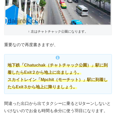
↑ 左はチャトチャック公園になります。
重要なので再度書きますが、
地下鉄「Chatuchak（チャトチャック公園）」駅に到
着したらExit２から地上に出ましょう。
スカイトレイン「Mpchit（モーチット）」駅に到着し
たらExit３から地上に降りましょう。
間違った出口から出てタクシーに乗るとUターンしないと
いけないのでお金も時間も余分に使う羽目になります。