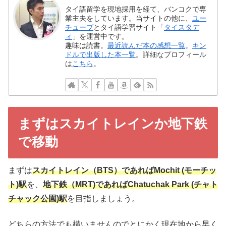
タイ語留学を現地採用を経て、バンコクで専
業主夫をしています。当サイトの他に、
ユー
チューブ
とタイ語学習サイト「
タイスタデ
ィ
」を運営中です。
趣味は読書。
最近読んだ本の感想一覧
。
キン
ドルで出版した本一覧
。詳細なプロフィール
は
こちら
。
まずはスカイトレインか地下鉄
で移動
まずは
スカイトレイン（BTS）であればMochit (モーチッ
ト)駅
を、
地下鉄（MRT)であればChatuchak Park (チャト
チャック公園)駅
を目指しましょう。
どちらの方法でも構いませんのでとにかく現在地から早く