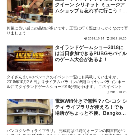
クイーン シリキット ミュージア
ムショップも忘れずに行こう！品
の良いお土産が見つかるよ
何気に良い感じの品物が多いです。王宮に行く際はせっかくなので寄
りましょう！
2018.10.14
2018.10.20
タイランドゲームショー2018に
は当日参加できるPUBGモバイル
のゲーム大会があるよ！
タイざんまいのバンコクのイベント一覧にも掲載していますが、
2018年10月2６日よりサイアムパラゴンの5階ロイヤルパラゴンホー
ルにてタイランドゲームショー2018が開かれます。 このイベントに
て大人気オンラインサバイバルゲームの「PUBGモ...
2018.10.25
電源Wifi付きで無料？バンコク シ
ティ ライブラリが使える！でも
場所がちょっと不便。Bangkok
City Library
バンコクシティライブラリ。 完成前は24時間オープンの図書館がつ