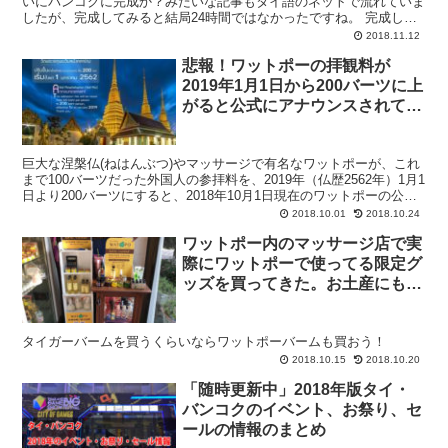
いにバンコクに完成か？みたいな記事もタイ語のネットで流れていま
したが、完成してみると結局24時間ではなかったですね。 完成して
からずいぶん経ちますが、2018年6月に行ってきた...
2018.11.12
悲報！ワットポーの拝観料が
2019年1月1日から200バーツに上
がると公式にアナウンスされてる
よ。
巨大な涅槃仏(ねはんぶつ)やマッサージで有名なワットポーが、これ
まで100バーツだった外国人の参拝料を、2019年（仏歴2562年）1月1
日より200バーツにすると、2018年10月1日現在のワットポーの公式
ウェブサイトに掲載しています。 ...
2018.10.01
2018.10.24
ワットポー内のマッサージ店で実
際にワットポーで使ってる限定グ
ッズを買ってきた。お土産にも良
いよ！
タイガーバームを買うくらいならワットポーバームも買おう！
2018.10.15
2018.10.20
「随時更新中」2018年版タイ・
バンコクのイベント、お祭り、セ
ールの情報のまとめ