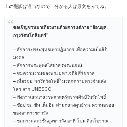
上の翻訳は適当なので、分かる人は原文をみてね。
ขอเชิญชวนมาเที่ยวงานด้วยการแต่กาย “ย้อนยุค
กรุงรัตนโกสินทร์”
– สักการะพระพุทธเทวปฏิมากร เพื่อความเป็นสิริ
มงคล
– สักการพระพุทธไสยาส (พระนอน)
– ชมความงามของพระมหาเจดีย์ สี่รัชกาล
– เที่ยวชม “จารึกวัดโพธิ์” มรดกความทรงจำแห่ง
โลก จาก UNESCO
– ฟังการเสวนาสรรพศาสตร์สรรพศิลป์ในวัดโพธิ์
– ช๊อป ชม ชิม เต็มอิ่ม ท่ามกลางศูนย์รวมความอร่อย
ของอาหารชาววัง
– ชมการแสดงชั้นสูงชาววัง อาทิ โขน ลิเกโบราณ