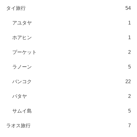
タイ旅行
54
アユタヤ
1
ホアヒン
1
プーケット
2
ラノーン
5
バンコク
22
パタヤ
2
サムイ島
5
ラオス旅行
7