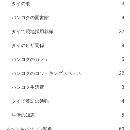
タイの歌
3
バンコクの図書館
9
タイで現地採用就職
22
タイのビザ関係
9
バンコクのカフェ
5
バンコクのコワーキングスペース
22
バンコク生活費
3
タイで英語の勉強
4
生活の知恵
5
ネットやパソコン関係
69