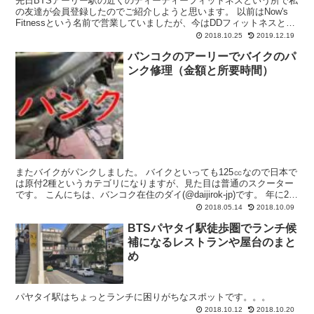
先日BTSアーリー駅の近くのディーディーフィットネスという所で私
の友達が会員登録したのでご紹介しようと思います。 以前はNow's
Fitnessという名前で営業していましたが、今はDDフィットネスとい
う名前で営業しています。 アーリーソイ...
2018.10.25
2019.12.19
バンコクのアーリーでバイクのパ
ンク修理（金額と所要時間）
またバイクがパンクしました。 バイクといっても125㏄なので日本で
は原付2種というカテゴリになりますが、見た目は普通のスクーター
です。 こんにちは、バンコク在住のダイ(@daijirok-jp)です。 年に2回
くらいはパンク修理に出してると...
2018.05.14
2018.10.09
BTSパヤタイ駅徒歩圏でランチ候
補になるレストランや屋台のまと
め
パヤタイ駅はちょっとランチに困りがちなスポットです。。。
2018.10.12
2018.10.20