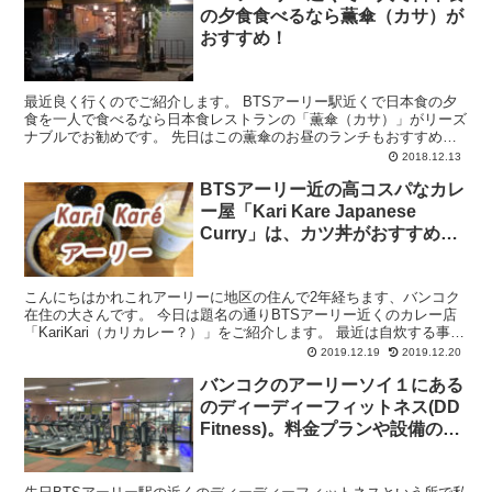
の夕食食べるなら薫傘（カサ）が
おすすめ！
最近良く行くのでご紹介します。 BTSアーリー駅近くで日本食の夕
食を一人で食べるなら日本食レストランの「薫傘（カサ）」がリーズ
ナブルでお勧めです。 先日はこの薫傘のお昼のランチもおすすめし
ました。 正直ランチの方がお得ではありますが、夜もお...
2018.12.13
BTSアーリー近の高コスパなカレ
ー屋「Kari Kare Japanese
Curry」は、カツ丼がおすすめ
(笑)
こんにちはかれこれアーリーに地区の住んで2年経ちます、バンコク
在住の大さんです。 今日は題名の通りBTSアーリー近くのカレー店
「KariKari（カリカレー？）」をご紹介します。 最近は自炊する事が
多いのあんまり行かないのですが、以前は週２...
2019.12.19
2019.12.20
バンコクのアーリーソイ１にある
のディーディーフィットネス(DD
Fitness)。料金プランや設備のレ
ビュー。