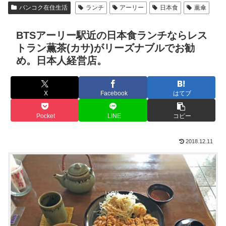
バンコク在住生活
ランチ
アーリー
日本食
薫傘
BTSアーリー駅近の日本食ランチならレス
トラン薫茶(カサ)がリーズナブルでお勧
め。日本人経営店。
X
Facebook
はてブ
Pocket
LINE
コピー
2018.12.11