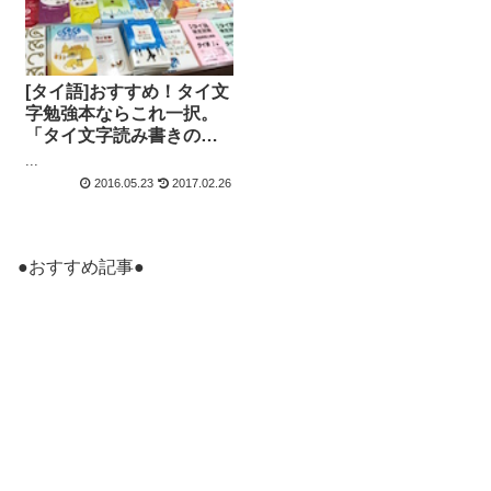
[タイ語]おすすめ！タイ文
字勉強本ならこれ一択。
「タイ文字読み書きの基
礎」
...
2016.05.23
2017.02.26
●おすすめ記事●