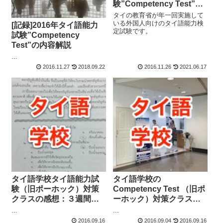
験”Competency Test”の
概要
タイの教育省が年一回実施して
いる外国人向けのタイ語能力検
[記録]2016年タイ語能力
定試験です。
試験”Competency
Test”の内容解説
...
2016.11.27
2018.09.22
2016.11.26
2021.06.17
タイ語学校タイ語能力試
タイ語学校の
験（旧ポーホック）対策
Competency Test （旧ポ
クラスの感想：３週間経
ーホック）対策クラス受
過
講の感想
...
...
2016.09.16
2016.09.04
2016.09.16