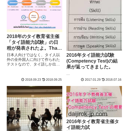
2018年のタイ教育省主催
「タイ語能力試験」の日
程が発表されたよ。Thai
Competency Test（旧ポ
2016年タイ語能力試験
日本人向けではなく、タイ人以
ーホック）
外の全外国人に向けて作られた
(Competency Test)の結
テストなので、タイ語しか出て
果が返ってきました。
きません。勉強始めたばかりの
...
方にはかなり厳しいテストで
す。
2018.09.23
2018.09.25
2017.01.29
2018.07.16
2016年タイ教育省主催タ
イ語能力試