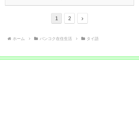
次
1
2
へ
ホーム
バンコク在住生活
タイ語