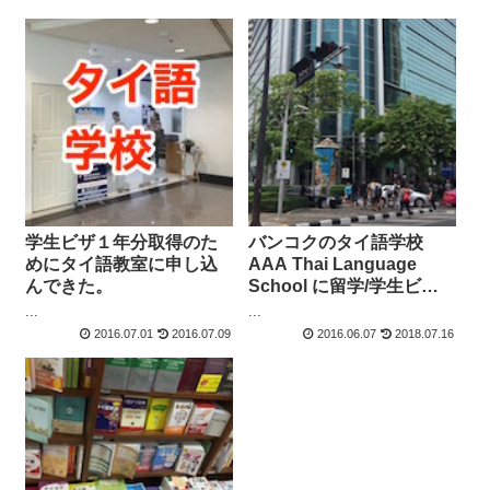
学生ビザ１年分取得のた
バンコクのタイ語学校
めにタイ語教室に申し込
AAA Thai Language
んできた。
School に留学/学生ビザ
の説明を聞きに行った。
...
...
2016.07.01
2016.07.09
2016.06.07
2018.07.16