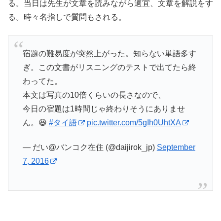
る。当日は先生が文章を読みながら適宜、文章を解説をす
る。時々名指しで質問もされる。
宿題の難易度が突然上がった。知らない単語多す
ぎ。この文書がリスニングのテストで出てたら終
わってた。
本文は写真の10倍くらいの長さなので、
今日の宿題は1時間じゃ終わりそうにありませ
ん。😆
#タイ語
pic.twitter.com/5gIh0UhtXA
— だい@バンコク在住 (@daijirok_jp)
September
7, 2016