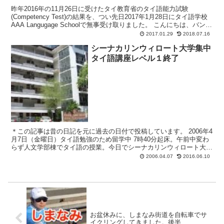
昨年2016年の11月26日に受けたタイ教育省のタイ語能力試験
(Competency Test)の結果を、つい先日2017年1月28日にタイ語学校
AAA Langugage Schoolで無事受け取りました。 こんにちは、バンコ
ク在住のダイ...
2017.01.29
2018.07.16
シーナカリンウィロート大学集中
タイ語講座レベル１終了
＊この記事は昔の日記を元に過去の日付で投稿しています。 2006年4
月7日（金曜日）タイ語勉強のため留学中 7時40分起床。午前中変わ
らず人文学部棟でタイ語の授業。今日でシーナカリンウィロート大学
集中タイ語講座レベル１は終了。今日担当のアッ...
2006.04.07
2016.06.10
お盆休みに、しまなみ街道を自転車でサ
イクリングしてきました。後半