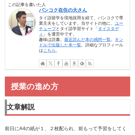
この記事を書いた人
バンコク在住の大さん
タイ語留学を現地採用を経て、バンコクで専
業主夫をしています。当サイトの他に、
ユー
チューブ
とタイ語学習サイト「
タイスタデ
ィ
」を運営中です。
趣味は読書。
最近読んだ本の感想一覧
。
キン
ドルで出版した本一覧
。詳細なプロフィール
は
こちら
。
授業の進め方
文章解説
前日にA4の紙が１、２枚配られ、前もって予習をしてく