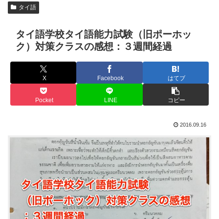
タイ語
タイ語学校タイ語能力試験（旧ポーホッ
ク）対策クラスの感想：３週間経過
X
Facebook
はてブ
Pocket
LINE
コピー
2016.09.16