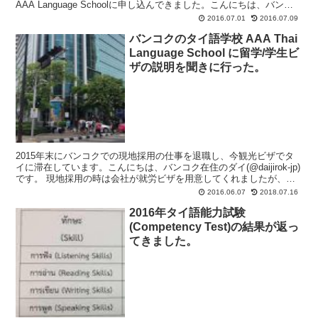
AAA Language Schoolに申し込んできました。こんにちは、バンコ
ク在住ですが今は日本のダイです。...
2016.07.01
2016.07.09
バンコクのタイ語学校 AAA Thai
Language School に留学/学生ビ
ザの説明を聞きに行った。
2015年末にバンコクでの現地採用の仕事を退職し、今観光ビザでタ
イに滞在しています。こんにちは、バンコク在住のダイ(@daijirok-jp)
です。 現地採用の時は会社が就労ビザを用意してくれましたが、退
職すると就労ビザを失効させて、７日以...
2016.06.07
2018.07.16
2016年タイ語能力試験
(Competency Test)の結果が返っ
てきました。