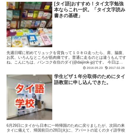
[タイ語]おすすめ！タイ文字勉強
本ならこれ一択。「タイ文字読み
書きの基礎」
先週日曜に初めてリュックを背負って１０キロ走ったら、肩、脇腹、
お尻、いろんなところが筋肉痛です。普通に走るのとは違うもんです
ね。こんにちは、バンコク在住のダイ(@daijirok-jp)です。 今日は私
一押しのタイ語勉強本を紹介したいと思い...
2016.05.23
2017.02.26
学生ビザ１年分取得のためにタイ
語教室に申し込んできた。
6月29日にタイから日本に一時帰国のために戻りましたが、次回の来
タイに備えて、帰国前日の28日(火)に、アパートの近くのタイ語学校