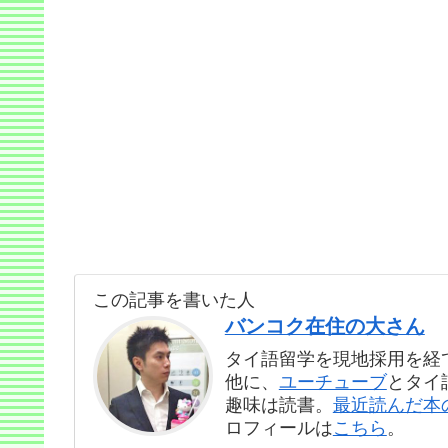
この記事を書いた人
バンコク在住の大さん
タイ語留学を現地採用を経
他に、
ユーチューブ
とタイ
趣味は読書。
最近読んだ本
ロフィールは
こちら
。