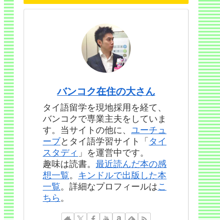
バンコク在住の大さん
タイ語留学を現地採用を経て、
バンコクで専業主夫をしていま
す。当サイトの他に、
ユーチュ
ーブ
とタイ語学習サイト「
タイ
スタディ
」を運営中です。
趣味は読書。
最近読んだ本の感
想一覧
。
キンドルで出版した本
一覧
。詳細なプロフィールは
こ
ちら
。