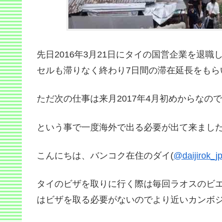
先日2016年3月21日にタイの国営企業を退
セルも滞りなく終わり7日間の滞在延長をもら
ただ次の仕事は来月2017年4月初めからなの
という事で一度海外で出る必要が出て来まし
こんにちは、バンコク在住のダイ(
@daijirok_j
タイのビザを取りに行く際は毎回ラオスのビ
はビザを取る必要がないのでより近いカンボ