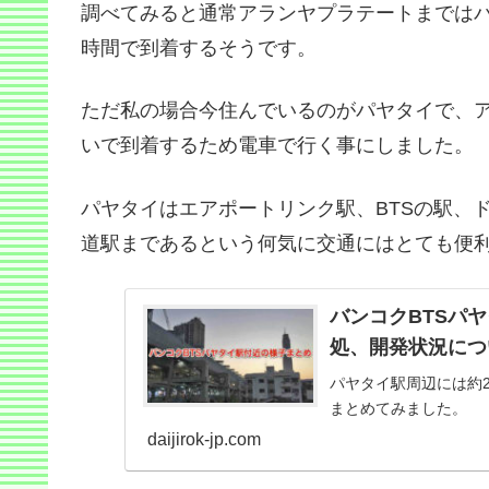
調べてみると通常アランヤプラテートまではバスで
時間で到着するそうです。
ただ私の場合今住んでいるのがパヤタイで、
いで到着するため電車で行く事にしました。
パヤタイはエアポートリンク駅、BTSの駅、
道駅まであるという何気に交通にはとても便
バンコクBTSパ
処、開発状況につ
パヤタイ駅周辺には約
まとめてみました。
daijirok-jp.com