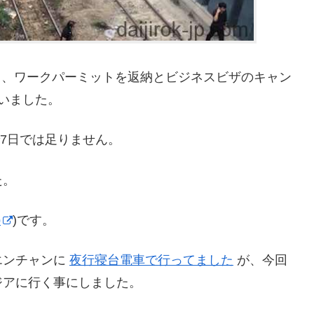
職し、ワークパーミットを返納とビジネスビザのキャン
いました。
で7日では足りません。
た。
p
)です。
エンチャンに
夜行寝台電車で行ってました
が、今回
ジアに行く事にしました。