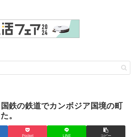
イ国鉄の鉄道でカンボジア国境の町
きた。
Pocket
LINE
コピー