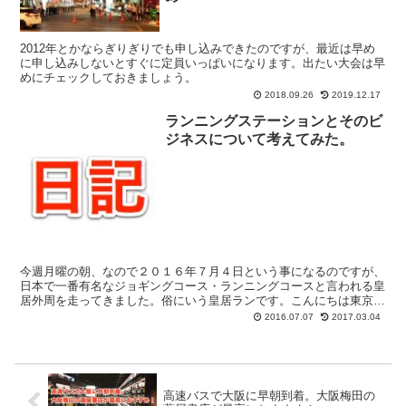
2012年とかならぎりぎりでも申し込みできたのですが、最近は早め
に申し込みしないとすぐに定員いっぱいになります。出たい大会は早
めにチェックしておきましょう。
2018.09.26
2019.12.17
ランニングステーションとそのビ
ジネスについて考えてみた。
今週月曜の朝、なので２０１６年７月４日という事になるのですが、
日本で一番有名なジョギングコース・ランニングコースと言われる皇
居外周を走ってきました。俗にいう皇居ランです。こんにちは東京旅
行中のダイ(@daijirok-jp)です。 誰が一番...
2016.07.07
2017.03.04
高速バスで大阪に早朝到着。大阪梅田の