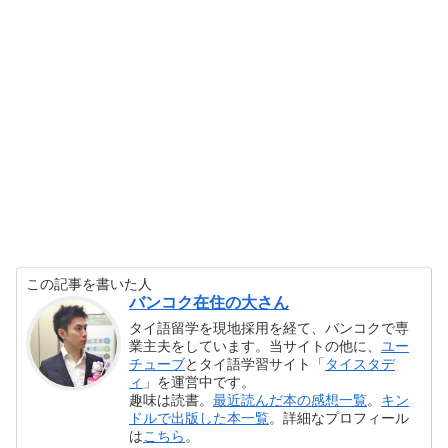
この記事を書いた人
バンコク在住の大さん
タイ語留学を現地採用を経て、バンコクで専
業主夫をしています。当サイトの他に、
ユー
チューブ
とタイ語学習サイト「
タイスタデ
ィ
」を運営中です。
趣味は読書。
最近読んだ本の感想一覧
。
キン
ドルで出版した本一覧
。詳細なプロフィール
は
こちら
。