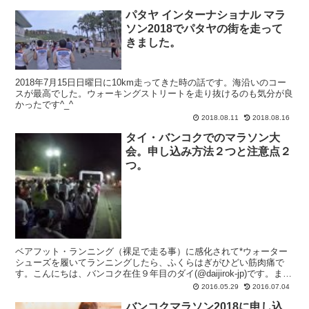
パタヤ インターナショナル マラ
ソン2018でパタヤの街を走って
きました。
2018年7月15日日曜日に10km走ってきた時の話です。海沿いのコー
スが最高でした。ウォーキングストリートを走り抜けるのも気分が良
かったです^_^
2018.08.11
2018.08.16
タイ・バンコクでのマラソン大
会。申し込み方法２つと注意点２
つ。
ベアフット・ランニング（裸足で走る事）に感化されて*ウォーター
シューズを履いてランニングしたら、ふくらはぎがひどい筋肉痛で
す。こんにちは、バンコク在住９年目のダイ(@daijirok-jp)です。また
筋肉痛が治ったら走りたいと思います。 今...
2016.05.29
2016.07.04
バンコクマラソン2018に申し込