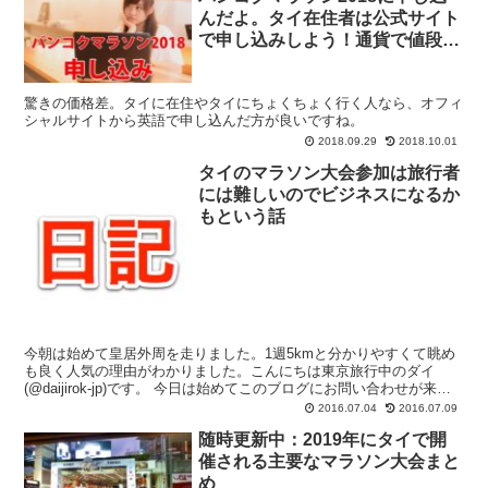
んだよ。タイ在住者は公式サイト
で申し込みしよう！通貨で値段が
全然違うよ
驚きの価格差。タイに在住やタイにちょくちょく行く人なら、オフィ
シャルサイトから英語で申し込んだ方が良いですね。
2018.09.29
2018.10.01
タイのマラソン大会参加は旅行者
には難しいのでビジネスになるか
もという話
今朝は始めて皇居外周を走りました。1週5kmと分かりやすくて眺め
も良く人気の理由がわかりました。こんにちは東京旅行中のダイ
(@daijirok-jp)です。 今日は始めてこのブログにお問い合わせが来た
のでその事について書きたいと思います。内...
2016.07.04
2016.07.09
随時更新中：2019年にタイで開
催される主要なマラソン大会まと
め