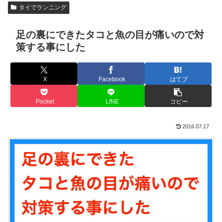
タイでランニング
足の裏にできたタコと魚の目が痛いので対
策する事にした
X
Facebook
はてブ
Pocket
LINE
コピー
2016.07.17