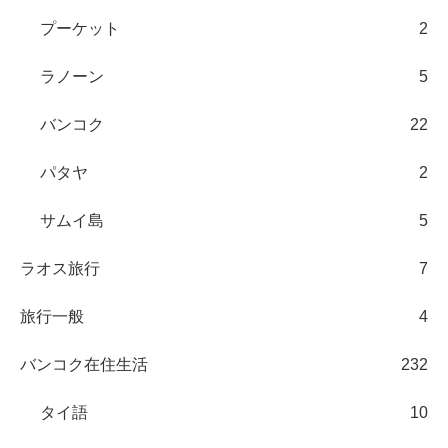
プーケット
2
ラノーン
5
バンコク
22
パタヤ
2
サムイ島
5
ラオス旅行
7
旅行一般
4
バンコク在住生活
232
タイ語
10