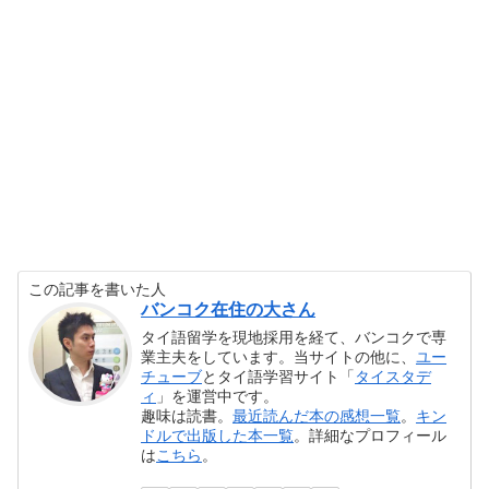
この記事を書いた人
バンコク在住の大さん
タイ語留学を現地採用を経て、バンコクで専
業主夫をしています。当サイトの他に、
ユー
チューブ
とタイ語学習サイト「
タイスタデ
ィ
」を運営中です。
趣味は読書。
最近読んだ本の感想一覧
。
キン
ドルで出版した本一覧
。詳細なプロフィール
は
こちら
。