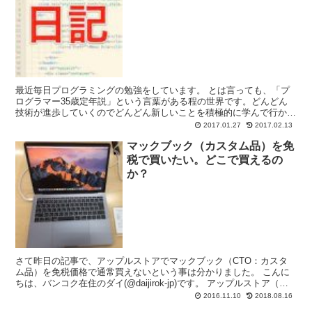
最近毎日プログラミングの勉強をしています。 とは言っても、「プ
ログラマー35歳定年説」という言葉がある程の世界です。どんどん
技術が進歩していくのでどんどん新しいことを積極的に学んで行かね
ばならないため若いうちでないと第一線で働くのは難しいん...
2017.01.27
2017.02.13
マックブック（カスタム品）を免
税で買いたい。どこで買えるの
か？
さて昨日の記事で、アップルストアでマックブック（CTO：カスタ
ム品）を免税価格で通常買えないという事は分かりました。 こんに
ちは、バンコク在住のダイ(@daijirok-jp)です。 アップルストア（直
営店）以外の店、例えばビックカメラやヨ...
2016.11.10
2018.08.16