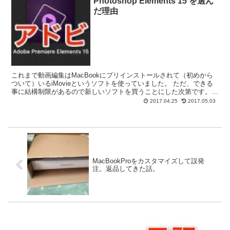
Photoshop Elements 15 を選ん
だ理由
これまで動画編集はMacBookにプリインストールされて（初めから
ついて）いるiMovieというソフトを使っていました。 ただ、できる
事に結構制限があるので新しいソフトを買うことにした次第です。
こんにちは、バンコク在住のダイ(@daiji...
2017.04.25
2017.05.03
MacBookProをカスタマイズして誤発
注。返品してきた話。