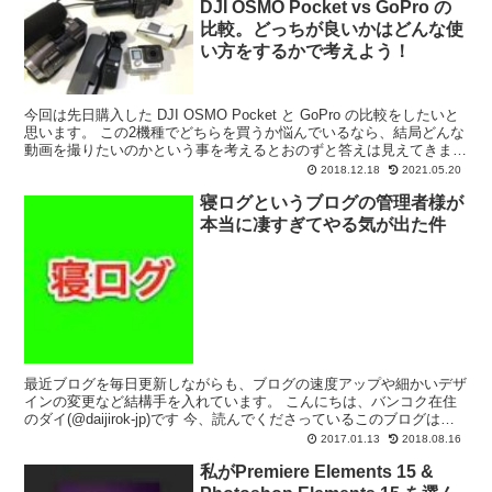
DJI OSMO Pocket vs GoPro の
比較。どっちが良いかはどんな使
い方をするかで考えよう！
今回は先日購入した DJI OSMO Pocket と GoPro の比較をしたいと
思います。 この2機種でどちらを買うか悩んでいるなら、結局どんな
動画を撮りたいのかという事を考えるとおのずと答えは見えてきま
す。 私は両方持っていますが、こ...
2018.12.18
2021.05.20
寝ログというブログの管理者様が
本当に凄すぎてやる気が出た件
最近ブログを毎日更新しながらも、ブログの速度アップや細かいデザ
インの変更など結構手を入れています。 こんにちは、バンコク在住
のダイ(@daijirok-jp)です 今、読んでくださっているこのブログはワ
ードプレスというブログ作成プログラムを...
2017.01.13
2018.08.16
私がPremiere Elements 15 &