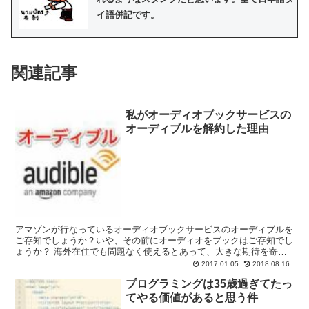
イ語併記です。
関連記事
私がオーディオブックサービスの
オーディブルを解約した理由
アマゾンが行なっているオーディオブックサービスのオーディブルを
ご存知でしょうか？いや、その前にオーディオをブックはご存知でし
ょうか？ 海外在住でも問題なく使えるとあって、大きな期待を寄せ
て無料お試し会員になったのですが、結局使わなくなったの...
2017.01.05
2018.08.16
プログラミングは35歳過ぎてたっ
てやる価値があると思う件