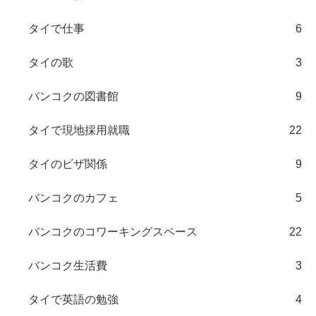
タイで仕事
6
タイの歌
3
バンコクの図書館
9
タイで現地採用就職
22
タイのビザ関係
9
バンコクのカフェ
5
バンコクのコワーキングスペース
22
バンコク生活費
3
タイで英語の勉強
4