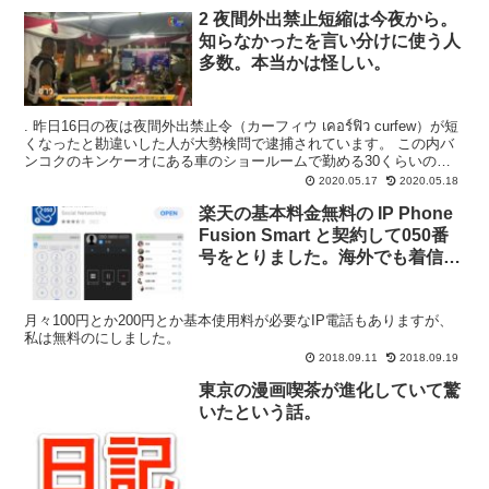
2 夜間外出禁止短縮は今夜から。
知らなかったを言い分けに使う人
多数。本当かは怪しい。
. 昨日16日の夜は夜間外出禁止令（カーフィウ เคอร์ฟิว curfew）が短
くなったと勘違いした人が大勢検問で逮捕されています。 この内バ
ンコクのキンケーオにある車のショールームで勤める30くらいの男
性は、昨夜検問で捕まった際、夜間...
2020.05.17
2020.05.18
楽天の基本料金無料の IP Phone
Fusion Smart と契約して050番
号をとりました。海外でも着信で
きて便利。
月々100円とか200円とか基本使用料が必要なIP電話もありますが、
私は無料のにしました。
2018.09.11
2018.09.19
東京の漫画喫茶が進化していて驚
いたという話。