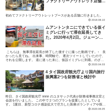
ファクトリーアウトレット店舗な
ので見応えあり。
初めてファクトリーアウトレットブースがある店舗に行きました。
2018.08.10
ムアントンタニにできている仮イ
ミグレに行って滞在延長してき
た。2020年4月2日。ジェーンワ
タナから移動してるよ。
こちらは、無事滞在延長が終了した後すぐに撮った動画です。↑ 良
かったら見てね。 出来事、時間軸で。 逐次ツイートしていたので、
それを公開します。 道に迷った末に、仮設イミグレに到着。のざら
し。 pic.twitter.com/XeiEi...
2020.04.03
4 タイ国政府観光庁より国内旅行
振興案2つを財務省と検討中
昨日、タイ国政府観光庁 ททท のユタサック代表が財務省事務次官と
会談を行いました。 この中で２つのプランを提案したとしていま
す。 1案目、新型コロナ感染拡大で尽力した医療ボランティアや医療
関係者約120万人に対して二泊三日のタイ国内で研修...
2020.06.05