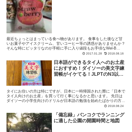
最近ちょっとはまっている食べ物があります。 食事をした後など甘
いお菓子やアイスクリーム、甘いコーヒー等の誘惑がありませんか？
そんな時にピッタリなのが手軽に手に入り値段もお手頃なWel-B
Freez Dried Strawberry（フリ...
2017.01.28
2018.08.16
日本語ができるタイ人へのお土産
におすすめ！ダイソーの美文字練
習帳がイケてる！JLPTのN3以上
にちょうど良い。
タイにお住いの方は特にですが、日本に一時帰国された際に「日本で
タイ人向けのお土産」を買って行く事になるかと思います。 先日は
ダイソーの小学生向けのドリルが日本語の勉強を始めたばかりの方へ
のお土産に良いという記事を描きました。 今回はある程度...
2018.08.24
「備忘録」バンコクでランニング
に適した公園の開園時間と地図