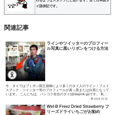
れるようなスタンプだと思います。全て日本語タ
イ語併記です。
関連記事
ラインやツイッターのプロフィー
ル写真に黒いリボンをつける方法
今、タイではプミポン国王崩御により多くのタイ人のライン・フェイ
スブック・ツイッター等のプロフィールが真っ黒または白黒になって
います。 こんにちは、バンコク在住のダイ(@daijirok-jp)です。 私の
場合は下記の画像のように今現在、ツイ...
2016.10.31
Wel-B Freez Dried Strawberry フ
リーズドライいちごがお勧め