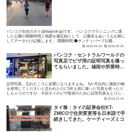
バンコク在住のダイ(@daijirok-jp)です。 バンコクでランニングに適
した公園の開園時間と地図を備忘録として、公園名をあいうえお順に
してデータだけ記載します。 開園時間 ⚫️サンティパープ公園
(Santiphap Park) 開園時...
2016.05.24
2016.05.25
バンコク・セントラルワールドの
写真店でビザ用の証明写真を撮っ
てもらいました。値段や所要時間
など。
証明写真。忘れたころに必要になりますよね。 6か月以内に撮影の物
を使用してくださいと言われたのに5年も前に撮った写真を使ったり
しちゃうのですが、今回タイのビザ取得のために証明写真をとりに行
きました。 なぜなら手元にあって余っている証明写真は...
2018.12.16
タイ株：タイの証券会社KT-
ZMICOで住所変更等を日本語で手
続きしてきた。ケーティーズミコ