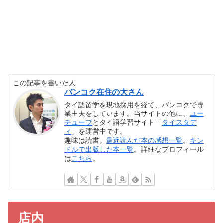
この記事を書いた人
バンコク在住の大さん
タイ語留学を現地採用を経て、バンコクで専
業主夫をしています。当サイトの他に、
ユー
チューブ
とタイ語学習サイト「
タイスタデ
ィ
」を運営中です。
趣味は読書。
最近読んだ本の感想一覧
。
キン
ドルで出版した本一覧
。詳細なプロフィール
は
こちら
。
店内