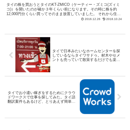
タイの株を買おうとタイのKT-ZMICO（ケーティー・ズミコ(ズィミ
コ)）を開いたのが確か３年くらい前になります。その時に株を約
12,000円分くらい買ってそのまま放置していました。 それから住所
も変わり私が勤めている会社も変わったので、登...
2016.12.26
2018.10.24
タイで日本みたいなホームセンターを探
しているならタイワサドゥ。材木やセメ
ントも売っていて散策するだけでも楽し
いよ。
タイでお小遣い稼ぎをするためにクラウ
ドワークスで仕事を探してみた。タイ語
翻訳案件もあるけど、とりあえず簡単な
アンケートに答えて報酬1円。