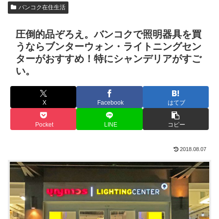
バンコク在住生活
圧倒的品ぞろえ。バンコクで照明器具を買
うならブンターウォン・ライトニングセン
ターがおすすめ！特にシャンデリアがすご
い。
X
Facebook
はてブ
Pocket
LINE
コピー
2018.08.07