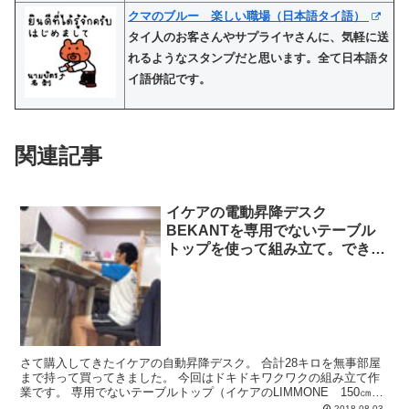
クマのブルー 楽しい職場（日本語タイ語）
タイ人のお客さんやサプライヤさんに、気軽に送
れるようなスタンプだと思います。全て日本語タ
イ語併記です。
関連記事
イケアの電動昇降デスク
BEKANTを専用でないテーブル
トップを使って組み立て。できる
けどワッシャーとネジを別途用意
が必要だよ。
さて購入してきたイケアの自動昇降デスク。 合計28キロを無事部屋
まで持って買ってきました。 今回はドキドキワクワクの組み立て作
業です。 専用でないテーブルトップ（イケアのLIMMONE 150㎝
X75cm)への取り付けは思いのほか面倒でした...
2018.08.03