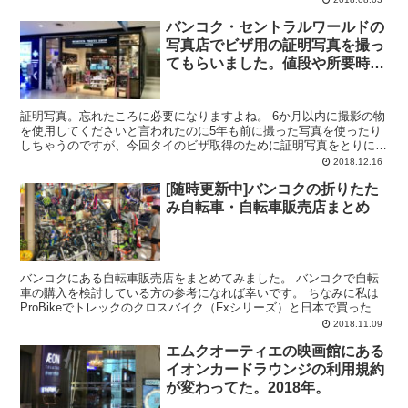
バンコク・セントラルワールドの
写真店でビザ用の証明写真を撮っ
てもらいました。値段や所要時間
など。
証明写真。忘れたころに必要になりますよね。 6か月以内に撮影の物
を使用してくださいと言われたのに5年も前に撮った写真を使ったり
しちゃうのですが、今回タイのビザ取得のために証明写真をとりに行
きました。 なぜなら手元にあって余っている証明写真は...
2018.12.16
[随時更新中]バンコクの折りたた
み自転車・自転車販売店まとめ
バンコクにある自転車販売店をまとめてみました。 バンコクで自転
車の購入を検討している方の参考になれば幸いです。 ちなみに私は
ProBikeでトレックのクロスバイク（Fxシリーズ）と日本で買ったブ
ロンプトン（ハンドキャリーしてきた）をバンコク...
2018.11.09
エムクオーティエの映画館にある
イオンカードラウンジの利用規約
が変わってた。2018年。