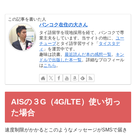
この記事を書いた人
バンコク在住の大さん
タイ語留学を現地採用を経て、バンコクで専
業主夫をしています。当サイトの他に、
ユー
チューブ
とタイ語学習サイト「
タイスタデ
ィ
」を運営中です。
趣味は読書。
最近読んだ本の感想一覧
。
キン
ドルで出版した本一覧
。詳細なプロフィール
は
こちら
。
AISの３G（4G/LTE）使い切っ
た場合
速度制限がかかるとこのようなメッセージがSMSで届き