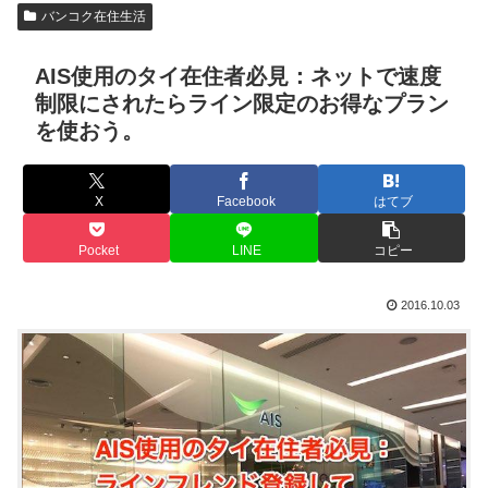
バンコク在住生活
AIS使用のタイ在住者必見：ネットで速度
制限にされたらライン限定のお得なプラン
を使おう。
X
Facebook
はてブ
Pocket
LINE
コピー
2016.10.03