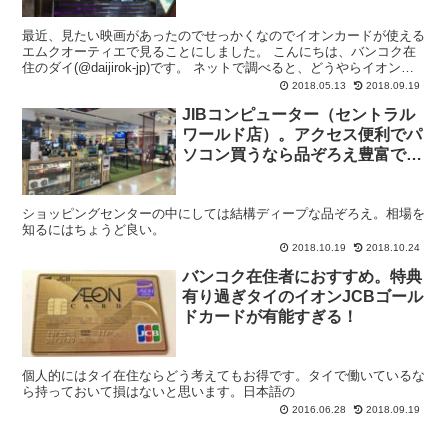
最近、見たい映画があったのでせっかくなのでイオンカードが使える
エムクオーティエで見ることにしました。 こんにちは、バンコク在
住のダイ(@daijirok-jp)です。 ネットで調べると、どうやらイオンカ
ードゴールド・プラチナムを持っているだ...
2018.05.13
2018.09.19
JIBコンピューター（セントラル
ワールド店）。アクセス便利でパ
ソコン買うなら品ぞろえ豊富でお
すすめ！
ショッピングセンターの中にしては結構ディープな品ぞろえ。相場を
知るにはちょうど良い。
2018.10.19
2018.10.24
バンコク在住者におすすめ。特典
有り過ぎタイのイオンJCBゴール
ドカードが有能すぎる！
個人的にはタイ在住ならどう考えてもお得です。タイで働いているな
ら持っておいて損はないと思います。日本語の
2016.06.28
2018.09.19