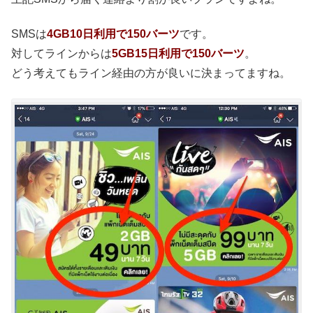
SMSは
4GB10日利用で150バーツ
です。
対してラインからは
5GB15日利用で150バーツ
。
どう考えてもライン経由の方が良いに決まってますね。