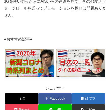
3Gを使い切った時にAISからの連絡を見て、その都度メッ
セージロールを遡ってプロモーションを探せば問題ありま
せん。
●おすすめ記事●
シェアする
X
Facebook
はてブ
Pocket
LINE
コピー