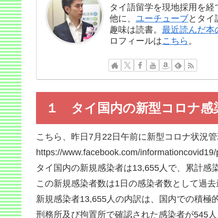
タイ語留学を現地採用を経
他に、
ユーチューブ
とタイ
趣味は読書。
最近読んだ本
ロフィールは
こちら
。
１ タイ国内の新型コロナ感
こちら、昨日7月22日午前に新型コロナ状況管
https://www.facebook.com/informationcovid
タイ国内の新規感染者は13,655人で、累計感染
この新規感染者数は1日の感染者数として過去
新規感染者13,655人の内訳は、国内での積極的
刑務所及び拘置所で確認された感染者が545人