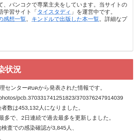
て、バンコクで専業主夫をしています。当サイトの
語学習サイト「
タイスタディ
」を運営中です。
の感想一覧
。
キンドルで出版した本一覧
。詳細なプ
染状況
理センターศบคから発表された情報です。
19/photos/pcb.370331741251823/370376247914039
者数は453,132人になりました。
最多で、2日連続で過去最多を更新しました。
検査での感染確認が3,845人、
、