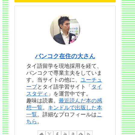
バンコク在住の大さん
タイ語留学を現地採用を経て、
バンコクで専業主夫をしていま
す。当サイトの他に、
ユーチュ
ーブ
とタイ語学習サイト「
タイ
スタディ
」を運営中です。
趣味は読書。
最近読んだ本の感
想一覧
。
キンドルで出版した本
一覧
。詳細なプロフィールは
こ
ちら
。