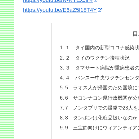
https://youtu.be/w-RYExJlfi4
https://youtu.be/E6aZ5l18T4Y
目
１ タイ国内の新型コロナ感染
２ タイのワクチン接種状況
３ タマサート病院が重病患者の
４ バンスー中央ワクチンセンターが
5 ラオス人が帰国のため国境につ
6 サコンナコン県行政機関が公
7 ノンタブリでの爆発で23人を逮
8 タンポンは化粧品扱いなのか 
9 三宝節向けにウィアンティアン