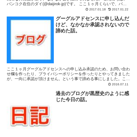
バンコク在住のダイ(@daijirok-jp)です。 ここ１ヶ月くらいで、バン
コクの図書館やコワーキングスペースを訪...
2017.01.18
2017.01.22
グーグルアドセンスに申し込んだ
けど、なかなか承認されないので
諦めた話。
ここ１ヶ月グーグルアドセンスへの申し込み承認のため、お問い合わ
せ欄を作ったり、プライバシーポリシーを作ったりとやってきました
が、一向に承認が頂けません。という事で諦める事にしました。こん
にちはバンコク在住のダイです。 グーグルアドセンスとは...
2016.07.11
過去のブログが黒歴史のように感
じた今日の話。