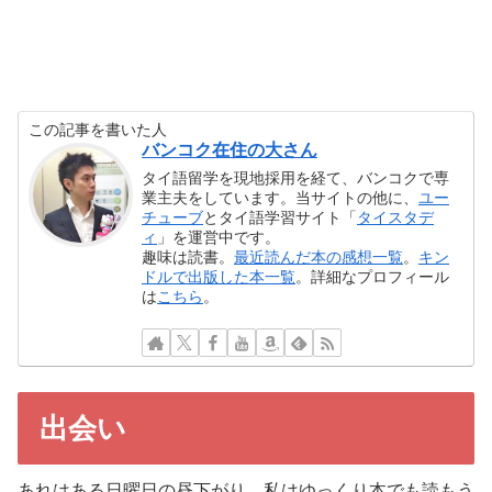
この記事を書いた人
バンコク在住の大さん
タイ語留学を現地採用を経て、バンコクで専
業主夫をしています。当サイトの他に、
ユー
チューブ
とタイ語学習サイト「
タイスタデ
ィ
」を運営中です。
趣味は読書。
最近読んだ本の感想一覧
。
キン
ドルで出版した本一覧
。詳細なプロフィール
は
こちら
。
出会い
あれはある日曜日の昼下がり、私はゆっくり本でも読もう