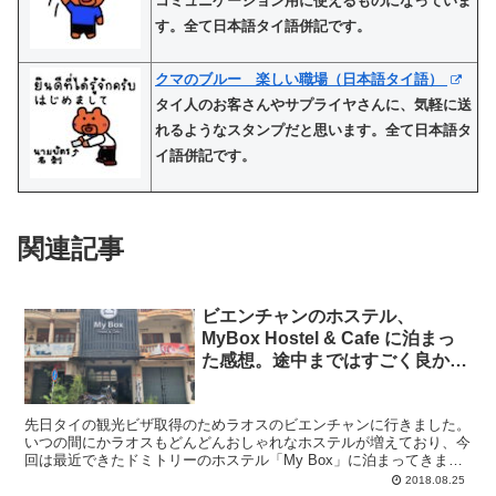
コミュニケーション用に使えるものになっていま
す。全て日本語タイ語併記です。
クマのブルー 楽しい職場（日本語タイ語）
タイ人のお客さんやサプライヤさんに、気軽に送
れるようなスタンプだと思います。全て日本語タ
イ語併記です。
関連記事
ビエンチャンのホステル、
MyBox Hostel & Cafe に泊まっ
た感想。途中まではすごく良かっ
たのに致命的な欠点が、、。
先日タイの観光ビザ取得のためラオスのビエンチャンに行きました。
いつの間にかラオスもどんどんおしゃれなホステルが増えており、今
回は最近できたドミトリーのホステル「My Box」に泊まってきまし
た。 予約サイトの評価はとても良くて立地も良かっ...
2018.08.25