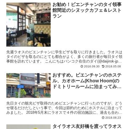
お勧め！ビエンチャンのタイ領事
館間近のシヌックカフェ＆レスト
ラン
先週ラオスのビエンチャンに学生ビザを取りに行きました。ラオスは
タイのビザを取るのにとても都合がよく、多くの旅行者が毎日タイ領
事館を訪れています。 こんにちはバンコク在住のダイ(@daijirok-jp)
です。 これまでタイ領事館に行った際は...
2016.09.30
2018.05.08
おすすめ。ビエンチャンのホステ
ル、カオホーム(Khow Hoom)の
ドミトリールームに泊まってみた
感想。
先日タイの観光ビザ取得のためビエンチャンに行ったのですが、どう
せ寝るだけだしという事で、今回は節約のためにホステルに泊まって
みました。 2018年5月末にラオスで４件の宿泊施設に、過去も合わせ
ると１０件以上のホテル泊まりましたが、この「Kh...
2018.08.23
タイラオス友好橋を渡ってラオス