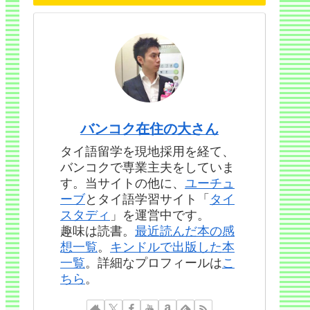
バンコク在住の大さん
タイ語留学を現地採用を経て、
バンコクで専業主夫をしていま
す。当サイトの他に、
ユーチュ
ーブ
とタイ語学習サイト「
タイ
スタディ
」を運営中です。
趣味は読書。
最近読んだ本の感
想一覧
。
キンドルで出版した本
一覧
。詳細なプロフィールは
こ
ちら
。