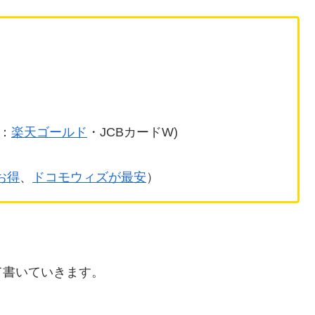
：
楽天ゴールド
・JCBカードW)
お得
、
ドコモウィズが最安
）
て書いていきます。