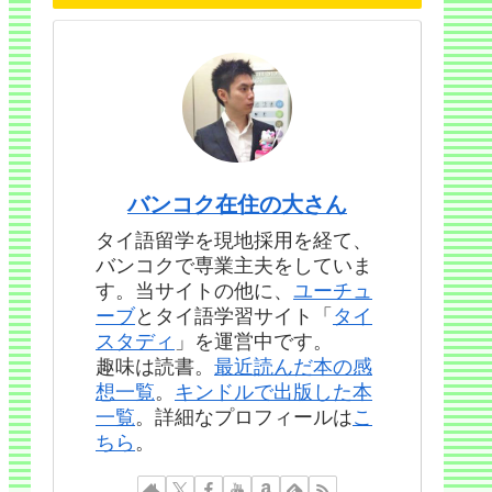
バンコク在住の大さん
タイ語留学を現地採用を経て、
バンコクで専業主夫をしていま
す。当サイトの他に、
ユーチュ
ーブ
とタイ語学習サイト「
タイ
スタディ
」を運営中です。
趣味は読書。
最近読んだ本の感
想一覧
。
キンドルで出版した本
一覧
。詳細なプロフィールは
こ
ちら
。