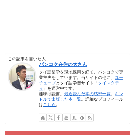
この記事を書いた人
バンコク在住の大さん
タイ語留学を現地採用を経て、バンコクで専
業主夫をしています。当サイトの他に、
ユー
チューブ
とタイ語学習サイト「
タイスタデ
ィ
」を運営中です。
趣味は読書。
最近読んだ本の感想一覧
。
キン
ドルで出版した本一覧
。詳細なプロフィール
は
こちら
。