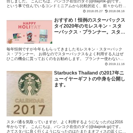
坊しました。 こんにちは、バンコク在住のダイ(@daijirok-jp)です。
という事で住んでいるコンドミニアムから比較的近く、前々から行き
たいと思っていたタイで最も古いカフェ...
2018.05.27
2018.08.16
おすすめ！恒例のスターバックス
タイ2020年のモレスキン・スタ
ーバックス・プランナー。スタバ
手帳。
毎年恒例ですが今年ももらってきましたモレスキン・スターバック
ス・プランナー。 お得なのでスターバックスをよく利用する人はぜ
ひこの機会に貰っておくのをお勧めします。 プランナー使わない？
お気に入りのプランナーがすでにある？ いやいや、別に自分...
2019.11.16
Starbucks Thailand の2017年ニ
ューイヤーギフトの中身を公開し
ます。
スタバ通を気取っていますが、よく利用するようになったのは2016
年からです。 こんにちは、バンコク在住のダイ(@daijirok-jp)です。
さてスタバに良く行くようになったのはたまたまオフィスの近くにス