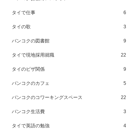
タイで仕事
6
タイの歌
3
バンコクの図書館
9
タイで現地採用就職
22
タイのビザ関係
9
バンコクのカフェ
5
バンコクのコワーキングスペース
22
バンコク生活費
3
タイで英語の勉強
4