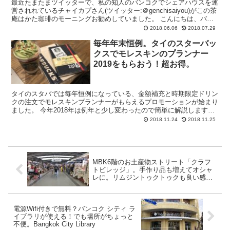
最近たまたまツイッターで、私の知人のバンコクでシェアハウスを運
営されれているチャイカプさん(ツイッター:＠genchisaiyou)がこの茶
庵はかた珈琲のモーニングお勧めしていました。 こんにちは、バン
コク在住のダイ(@daijirok-j...
2018.06.06
2018.07.29
毎年年末恒例。タイのスターバッ
クスでモレスキンのプランナー
2019をもらおう！超お得。
タイのスタバでは毎年恒例になっている、金額補充と時期限定ドリン
クの注文でモレスキンプランナーがもらえるプロモーションが始まり
ました。 今年2018年は例年と少し変わったので簡単に解説します。
プラン１：3,000バーツ補充と季節の期間限定ド...
2018.11.24
2018.11.25
MBK6階のお土産物ストリート「クラフ
トビレッジ」。手作り品も増えてオシャ
レに。リムジントゥクトゥクも良い感
じ。
電源Wifi付きで無料？バンコク シティ ラ
イブラリが使える！でも場所がちょっと
不便。Bangkok City Library