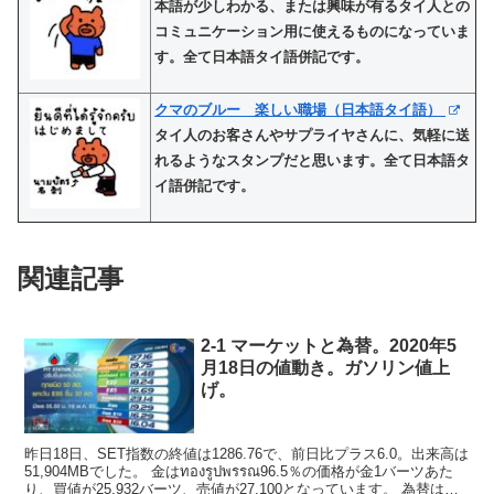
本語が少しわかる、または興味が有るタイ人との
コミュニケーション用に使えるものになっていま
す。全て日本語タイ語併記です。
クマのブルー 楽しい職場（日本語タイ語）
タイ人のお客さんやサプライヤさんに、気軽に送
れるようなスタンプだと思います。全て日本語タ
イ語併記です。
関連記事
2-1 マーケットと為替。2020年5
月18日の値動き。ガソリン値上
げ。
昨日18日、SET指数の終値は1286.76で、前日比プラス6.0。出来高は
51,904MBでした。 金はทองรูปพรรณ96.5％の価格が金1バーツあた
り、買値が25,932バーツ、売値が27,100となっています。 為替は、1