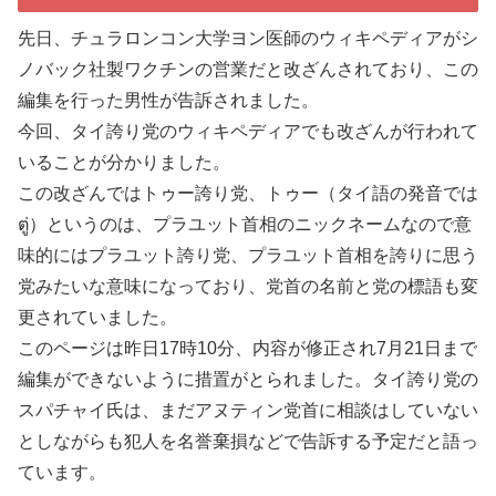
先日、チュラロンコン大学ヨン医師のウィキペディアがシ
ノバック社製ワクチンの営業だと改ざんされており、この
編集を行った男性が告訴されました。
今回、タイ誇り党のウィキペディアでも改ざんが行われて
いることが分かりました。
この改ざんではトゥー誇り党、トゥー（タイ語の発音では
ตู่）というのは、プラユット首相のニックネームなので意
味的にはプラユット誇り党、プラユット首相を誇りに思う
党みたいな意味になっており、党首の名前と党の標語も変
更されていました。
このページは昨日17時10分、内容が修正され7月21日まで
編集ができないように措置がとられました。タイ誇り党の
スパチャイ氏は、まだアヌティン党首に相談はしていない
としながらも犯人を名誉棄損などで告訴する予定だと語っ
ています。