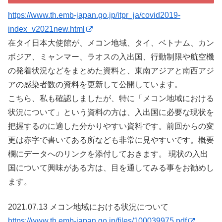
https://www.th.emb-japan.go.jp/itpr_ja/covid2019-
index_v2021new.html
在タイ日本大使館が、メコン地域、タイ、ベトナム、カン
ボジア、ミャンマー、ラオスの入出国、行動制限や航空機
の発着状況などをまとめた資料と、東南アジアと南西アジ
アの感染者数の資料を更新して公開しています。
こちら、私も確認しましたが、特に「メコン地域における
状況について」という資料の方は、入出国に必要な現状を
把握するのに適した分かりやすい資料です。前回からの変
更は赤字で書いてある所なども非常に見やすいです。概要
欄にデータへのリンクを添付しておきます。 現状の入出
国について興味がある方は、目を通してみる事をお勧めし
ます。
2021.07.13 メコン地域における状況について
https://www.th.emb-japan.go.jp/files/100039975.pdf