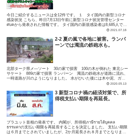
可能、電気代と水道代の2カ月割
引、10県の9業種に支援策、など
今日ご紹介するニュースは全12件です。 １ タイ国内の新型コロナ
感染状況 こちら、昨日7月13日午前に新型コロナ状況管理センター
ศบคから発表された情報です。 タイ国内の新規感染者は8,685人で、
累計感染者数は353,712人になりました...
2021.07.16
2-2 夏の嵐で各地に被害。ランパ
ーンでは濁流の鉄砲水も。
北部ターク県メ―ソート 30の家で損害 100の木が倒れた 東北シー
サケート 889の家で損害 ランパーン 濁流の鉄砲水が道路に流れ、
一時道路が川のようになりました。 水がひいた後には木や泥、ガー
ドレールがはがれたものが 道路に残り通行が...
2020.05.13
3 新型コロナ禍の経済対策で、所
得税支払い期限を再延長。
プラユット首相の発表です。 内閣が、所得税ภาษีรายได้บุคคล
ธรรมดาの支払い期限を再延長することを決定しました。 支払い期限
は６月までとされていましたが、2か月延長され８月までとなりま