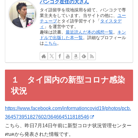
バンコク在住の大さん
タイ語留学を現地採用を経て、バンコクで専
業主夫をしています。当サイトの他に、
ユー
チューブ
とタイ語学習サイト「
タイスタデ
ィ
」を運営中です。
趣味は読書。
最近読んだ本の感想一覧
。
キン
ドルで出版した本一覧
。詳細なプロフィール
は
こちら
。
１ タイ国内の新型コロナ感染
状況
https://www.facebook.com/informationcovid19/photos/pcb.
364573951827602/364664511818546
こちら、昨日7月14日午前に新型コロナ状況管理センター
ศบคから発表された情報です。