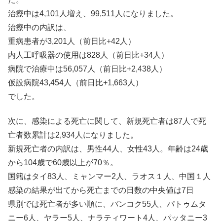
治療中は4,101人増え、99,511人になりました。
治療中の内訳は、
重病患者が3,201人（前日比+42人）
内人工呼吸器の使用は828人（前日比+34人）
病院で治療中は56,057人（前日比+2,438人）
仮設病院43,454人（前日比+1,663人）
でした。
次に、感染による死亡に関して、新規死亡者は87人で死
亡者数累計は2,934人になりました。
新規死亡者の内訳は、男性44人、女性43人。年齢は24歳
から104歳で60歳以上が70％。
国籍はタイ83人、ミャンマー2人、ラオス１人、中国１人
感染の結果が出てから死亡までの日数の中央値は7日
県別では死亡者が多い順に、バンコク55人、パトゥムタ
ニー6人、ヤラー5人、ナラティワート4人、パッタニー3