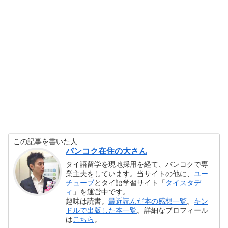
この記事を書いた人
バンコク在住の大さん
タイ語留学を現地採用を経て、バンコクで専
業主夫をしています。当サイトの他に、
ユー
チューブ
とタイ語学習サイト「
タイスタデ
ィ
」を運営中です。
趣味は読書。
最近読んだ本の感想一覧
。
キン
ドルで出版した本一覧
。詳細なプロフィール
は
こちら
。