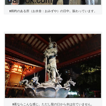
⬆️柄杓のある所（お水舎：おみずや）の日中。賑わっています。
⬆️夜ならこんな感じ。ただし龍の口から水は出ていません。