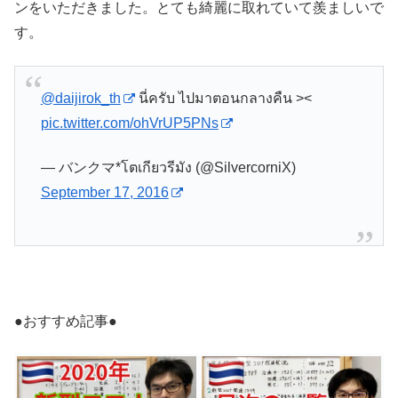
ンをいただきました。とても綺麗に取れていて羨ましいで
す。
@daijirok_th
นี่ครับ ไปมาตอนกลางคืน ><
pic.twitter.com/ohVrUP5PNs
— バンクマ*โตเกียวรีมัง (@SilvercorniX)
September 17, 2016
●おすすめ記事●