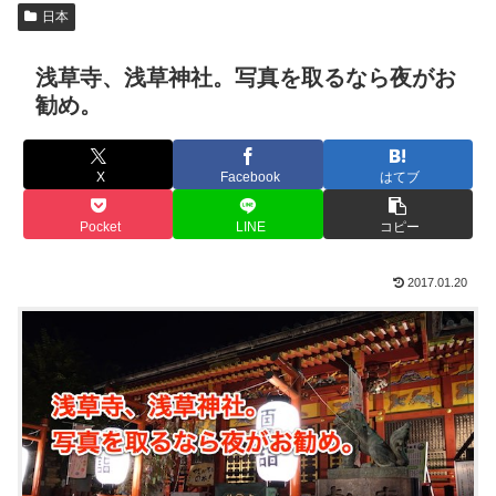
日本
浅草寺、浅草神社。写真を取るなら夜がお
勧め。
X
Facebook
はてブ
Pocket
LINE
コピー
2017.01.20