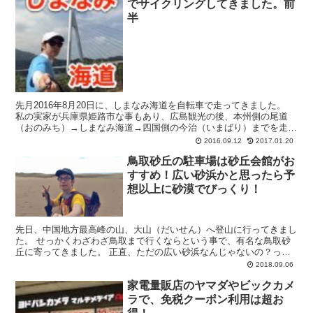
でサイクリングしてきました。前
半
先月2016年8月20日に、しまなみ海道を自転車で走ってきました。
私の実家が兵庫県姫路市な事もあり、広島観光の後、本州側の尾道
（おのみち）→しまなみ海道→四国側の今治（いまばり）までを走破
しました。 こんにちはバンコク在住のダイ(@dai...
2016.09.12
2017.01.20
鳥取砂丘の駐車場は砂丘会館がお
すすめ！広い砂浜かと思ったら予
想以上に砂漠でびっくり！
先日、中国地方最高峰の山、大山（だいせん）へ登山に行ってきまし
た。 せっかくわざわざ鳥取まで行くならという事で、有名な鳥取砂
丘に寄ってきました。 正直、ただの広い砂浜なんじゃないの？って
思ってましたが、予想をまったく良い方に裏切られてしまい...
2018.09.06
家電量販店のヤマダやビックカメ
ラで、免税クーポン利用は超お