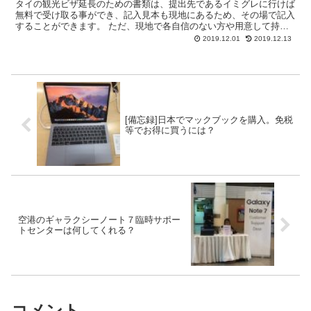
タイの観光ビザ延長のための書類は、提出先であるイミグレに行けば
無料で受け取る事ができ、記入見本も現地にあるため、その場で記入
することができます。 ただ、現地で各自信のない方や用意して持参
したいという方もいらっしゃると思いますので、こちらにダ...
2019.12.01
2019.12.13
[備忘録]日本でマックブックを購入。免税
等でお得に買うには？
空港のギャラクシーノート７臨時サポー
トセンターは何してくれる？
コメント