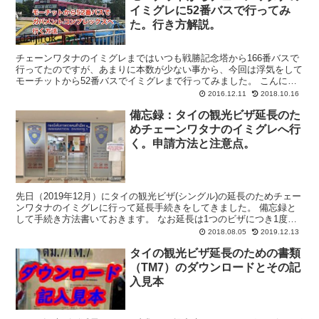
イミグレに52番バスで行ってみ
た。行き方解説。
チェーンワタナのイミグレまではいつも戦勝記念塔から166番バスで
行ってたのですが、あまりに本数が少ない事から、今回は浮気をして
モーチットから52番バスでイミグレまで行ってみました。 こんにち
は、バンコク在住のダイ(@daijirok-jp)...
2016.12.11
2018.10.16
備忘録：タイの観光ビザ延長のた
めチェーンワタナのイミグレへ行
く。申請方法と注意点。
先日（2019年12月）にタイの観光ビザ(シングル)の延長のためチェー
ンワタナのイミグレに行って延長手続きをしてきました。 備忘録と
して手続き方法書いておきます。 なお延長は1つのビザにつき1度し
かできません。要するに今回延長手続きをしてそ...
2018.08.05
2019.12.13
タイの観光ビザ延長のための書類
（TM7）のダウンロードとその記
入見本