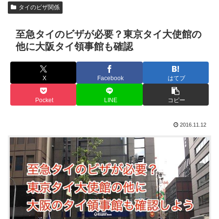
タイのビザ関係
至急タイのビザが必要？東京タイ大使館の
他に大阪タイ領事館も確認
X
Facebook
はてブ
Pocket
LINE
コピー
2016.11.12