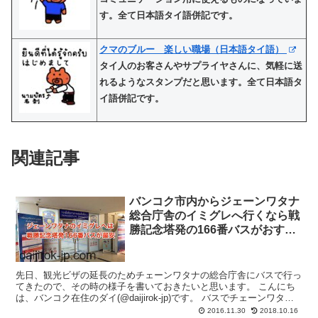
す。全て日本語タイ語併記です。
クマのブルー 楽しい職場（日本語タイ語）
タイ人のお客さんやサプライヤさんに、気軽に送
れるようなスタンプだと思います。全て日本語タ
イ語併記です。
関連記事
バンコク市内からジェーンワタナ
総合庁舎のイミグレへ行くなら戦
勝記念塔発の166番バスがおすす
めで最安。行き方を解説するよ。
先日、観光ビザの延長のためチェーンワタナの総合庁舎にバスで行っ
てきたので、その時の様子を書いておきたいと思います。 こんにち
は、バンコク在住のダイ(@daijirok-jp)です。 バスでチェーンワタナ
のイミグレに行くにはモーチットから52...
2016.11.30
2018.10.16