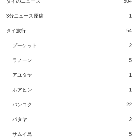
タイのニュース
504
3分ニュース原稿
1
タイ旅行
54
プーケット
2
ラノーン
5
アユタヤ
1
ホアヒン
1
バンコク
22
パタヤ
2
サムイ島
5