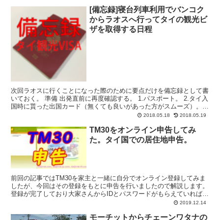
[備忘録]寝台列車利用でバンコク
からラオスへ行ってタイの観光ビ
ザを取得する日程
次回ラオスに行くことになった際のために要点だけを備忘録として書
いておく。 準備 出発直前に再度確認する。 1.パスポート。 2.タイ入
国時に貰った出国カード（無くても良いがあった方がスムーズ）。
3.タイの観光VISA申請費用（シングル60...
2018.05.18
2018.05.19
TM30をオンライン申告してみ
た。タイ国での居住地申告。
前回の記事ではTM30を家主と一緒に自分でオンライン登録してみま
したが、今回はその登録をもとに申告を行いましたので解説します。
登録が完了しており大家さんからIDとパスワードがもらえていれば、
申告は自分でできますが、逆に家主側にやってもらう...
2019.12.14
モーチットからチェーンワタナの