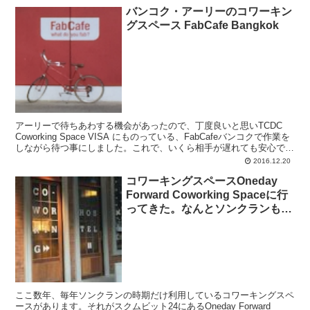
バンコク・アーリーのコワーキン
グスペース FabCafe Bangkok
アーリーで待ちあわする機会があったので、丁度良いと思いTCDC
Coworking Space VISA にものっている、FabCafeバンコクで作業を
しながら待つ事にしました。これで、いくら相手が遅れても安心で
す。 こんにちは、バンコク在...
2016.12.20
コワーキングスペースOneday
Forward Coworking Spaceに行
ってきた。なんとソンクランもオ
ープンしてる！
ここ数年、毎年ソンクランの時期だけ利用しているコワーキングスペ
ースがあります。それがスクムビット24にあるOneday Forward