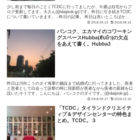
少し前まで毎日のごとくTCDCに行ってましたが、今週は自宅からブ
ログ更新してます。大さん(@daijirok-jp)です。昨日に引き続きTCDC
について書いていきます。 ↓昨日の記事。 昨日は良いところばかり
書いたので今日は悪いところ、TC...
2016.05.13
2018.08.16
バンコク、エカマイのコワーキン
グスペースHubba(ฮับบ้า)の欠点
をあえて書く。Hubba3
昨日は川向こうのタイ海軍の施設まで結婚式に行ってきました。医者
と患者として出会って診察の時に現新郎が患者ながら医者の新婦を口
説いたそうです。こんにちは、バンコクのダイです。(@daijirok-jp)で
す。 １ヶ月バンコクのコワーキングスペ...
2016.05.17
2016.12.10
「TCDC」タイランドクリエイテ
ィブ＆デザインセンターの特色ま
とめ。TCDC。３