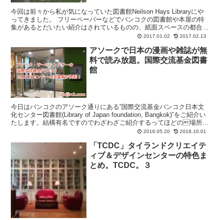
今回は前々から私が気になっていた図書館Neilson Hays Libraryにや
ってきました。 フリーペーパーなどでバンコクの図書館や本屋の特
集があるとだいたい紹介はされているものの、紙面スペースの都合上
あまり情報が載っておらず、しゃれた...
2017.01.02
2017.02.13
アソークで日本の漫画や雑誌が無
料で読み放題。国際交流基金図書
館
今日はバンコクのアソーク通りにある”国際交流基金バンコク日本文
化センター図書館(Library of Japan foundation, Bangkok)”をご紹介い
たします。結構有名ですのでわざわざご紹介するってほどの場所で
もないかもし...
2016.05.20
2018.10.01
「TCDC」タイランドクリエイテ
ィブ＆デザインセンターの特色ま
とめ。TCDC。３