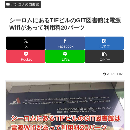
バンコクの図書館
シーロムにあるTIFビルのGIT図書館は電源
Wifiがあって利用料20バーツ
X
Facebook
はてブ
Pocket
LINE
コピー
2017.01.02