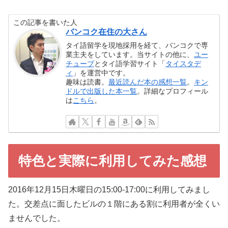
この記事を書いた人
バンコク在住の大さん
タイ語留学を現地採用を経て、バンコクで専
業主夫をしています。当サイトの他に、
ユー
チューブ
とタイ語学習サイト「
タイスタデ
ィ
」を運営中です。
趣味は読書。
最近読んだ本の感想一覧
。
キン
ドルで出版した本一覧
。詳細なプロフィール
は
こちら
。
特色と実際に利用してみた感想
2016年12月15日木曜日の15:00-17:00に利用してみまし
た。交差点に面したビルの１階にある割に利用者が全くい
ませんでした。