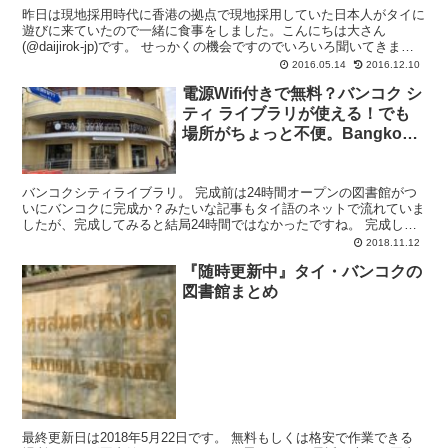
昨日は現地採用時代に香港の拠点で現地採用していた日本人がタイに
遊びに来ていたので一緒に食事をしました。こんにちは大さん
(@daijirok-jp)です。 せっかくの機会ですのでいろいろ聞いてきまし
たが、タイの状況とは全く違っておもしろかった...
2016.05.14
2016.12.10
電源Wifi付きで無料？バンコク シ
ティ ライブラリが使える！でも
場所がちょっと不便。Bangkok
City Library
バンコクシティライブラリ。 完成前は24時間オープンの図書館がつ
いにバンコクに完成か？みたいな記事もタイ語のネットで流れていま
したが、完成してみると結局24時間ではなかったですね。 完成して
からずいぶん経ちますが、2018年6月に行ってきた...
2018.11.12
『随時更新中』タイ・バンコクの
図書館まとめ
最終更新日は2018年5月22日です。 無料もしくは格安で作業できる