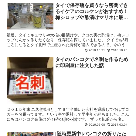
タイで保存瓶を買うなら密閉でき
るイケアのコルケンがおすすめ！
梅シロップや酢漬けマリネに最
適。
最近、タイでキュウリや大根の酢漬けや、クコの実の酢漬け、梅シロ
ップなんかを作りたくなり、保存瓶を探していました。 タイでも3月
ごろになるとタイ北部で生産された青梅が購入できるので、今のうち
から用意しておこうかなという事です。 日本ならアマゾ...
2018.10.21
2018.10.25
タイのバンコクで名刺を作るため
に印刷屋に注文した話
２０１５年末に現地採用として６年半働いた会社を退職して今はブロ
ガーを名乗ってます。という事で退社して早半年が経ちました。こん
にちはバンコク在住のダイ(@daijirok-jp)です。 ずっと以前から名刺
を作ろうと考えていましたが、本当に必要...
2016.07.08
2017.03.04
[随時更新中]バンコクの折りたた