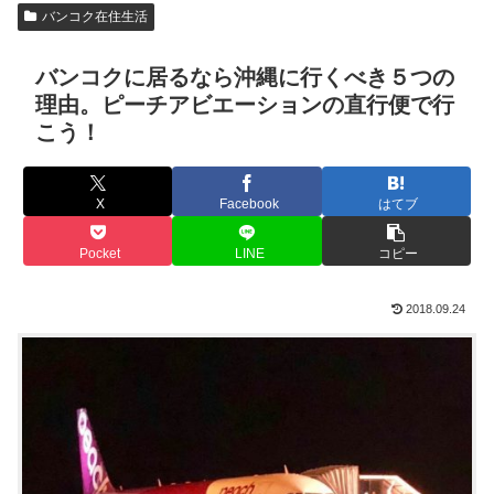
バンコク在住生活
バンコクに居るなら沖縄に行くべき５つの
理由。ピーチアビエーションの直行便で行
こう！
X
Facebook
はてブ
Pocket
LINE
コピー
2018.09.24