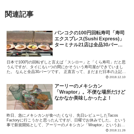
関連記事
バンコクの100円回転寿司「寿司
エクスプレス(Sushi Express)」
ターミナル21店は全品30バー
ツ。思ったより食べれたよ。
日本で100円の回転ずしと言えば「スシロー」と「くら寿司」だと思
うんですが、タイにもいつの間にかそういう寿司屋ができていまし
た。 なんと全品30バーツです。 正直言って、まだまだ日本の上記
100円回転ずしに全てが及んでいないんですが、私はま...
2018.12.10
アーリーのメキシカン
「Wraptor」。不便な場所だけど
なかなか美味しかったよ！
昨日、急にメキシカンが食べたくなり、先日レビューしたTacos
Factoryに行こうかと思ったんですが、日曜でお休みでした。 という
事で新規開拓として、アーリーのメキシカン「Wraptor」というお店
に行ったのでレビューします。 メニュー...
2018.11.26