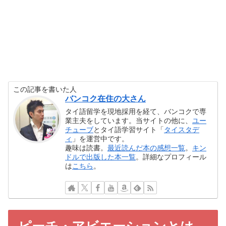
この記事を書いた人
バンコク在住の大さん
タイ語留学を現地採用を経て、バンコクで専
業主夫をしています。当サイトの他に、
ユー
チューブ
とタイ語学習サイト「
タイスタデ
ィ
」を運営中です。
趣味は読書。
最近読んだ本の感想一覧
。
キン
ドルで出版した本一覧
。詳細なプロフィール
は
こちら
。